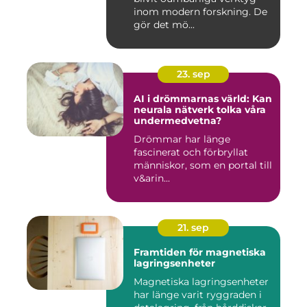
inom modern forskning. De
gör det mö...
23. sep
AI i drömmarnas värld: Kan
neurala nätverk tolka våra
undermedvetna?
Drömmar har länge
fascinerat och förbryllat
människor, som en portal till
v&arin...
21. sep
Framtiden för magnetiska
lagringsenheter
Magnetiska lagringsenheter
har länge varit ryggraden i