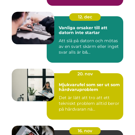
12. dec
Vanliga orsaker till att
datorn inte startar
Att slå på datorn och mötas
av en svart skärm eller inget
svar alls är b&...
20. nov
Mjukvarufel som ser ut som
hårdvaruproblem
Det är lätt att tro att ett
tekniskt problem alltid beror
på hårdvaran nä...
16. nov