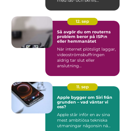
med läs- och skrivs...
12. sep
Så avgör du om routerns
problem beror på ISP:n
eller hemmanätet
När internet plötsligt laggar,
videoströmsbuffringen
aldrig tar slut eller
anslutning...
11. sep
Apple bygger om Siri från
grunden – vad väntar vi
oss?
Apple står inför en av sina
mest ambitiösa tekniska
utmaningar någonsin nä...