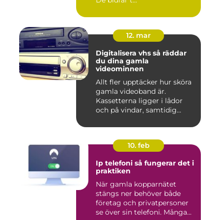
De bidrar t...
12. mar
Digitalisera vhs så räddar
du dina gamla
videominnen
Allt fler upptäcker hur sköra
gamla videoband är.
Kassetterna ligger i lådor
och på vindar, samtidig...
10. feb
Ip telefoni så fungerar det i
praktiken
När gamla kopparnätet
stängs ner behöver både
företag och privatpersoner
se över sin telefoni. Många...