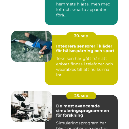
hemmets hjärta, men med
IoT och smarta apparater
förä...
30. sep
Integrera sensorer i kläder
för hälsospårning och sport
Tekniken har gått från att
enbart finnas i telefoner och
wearables till att nu kunna
int...
25. sep
De mest avancerade
simuleringsprogrammen
för forskning
Simuleringsprogram har
blivit oumbärliga verktyg