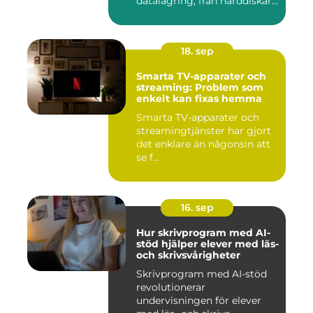
datalagring, från hårddiskar...
18. sep
Smarta TV-apparater och
streaming: Problem som
enkelt kan fixas hemma
Smarta TV-apparater och
streamingtjänster har gjort
det enklare än någonsin att
se f...
16. sep
Hur skrivprogram med AI-
stöd hjälper elever med läs-
och skrivsvårigheter
Skrivprogram med AI-stöd
revolutionerar
undervisningen för elever