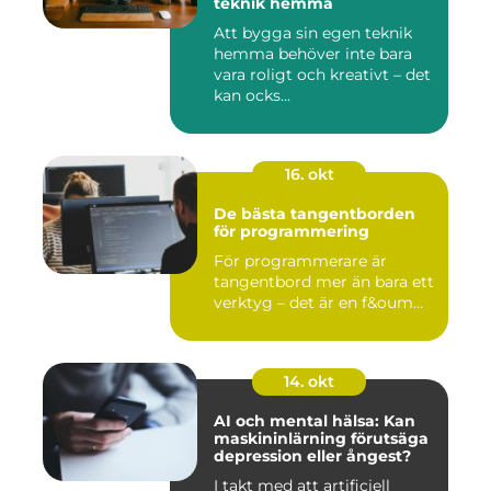
teknik hemma
Att bygga sin egen teknik
hemma behöver inte bara
vara roligt och kreativt – det
kan ocks...
16. okt
De bästa tangentborden
för programmering
För programmerare är
tangentbord mer än bara ett
verktyg – det är en f&oum...
14. okt
AI och mental hälsa: Kan
maskininlärning förutsäga
depression eller ångest?
I takt med att artificiell