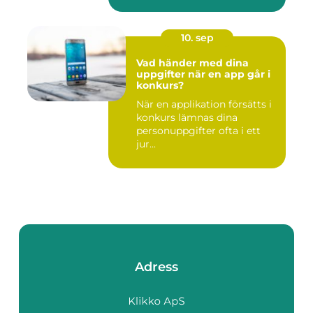
10. sep
Vad händer med dina
uppgifter när en app går i
konkurs?
När en applikation försätts i
konkurs lämnas dina
personuppgifter ofta i ett
jur...
Adress