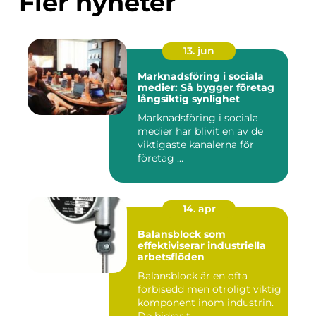
Fler nyheter
13. jun
Marknadsföring i sociala
medier: Så bygger företag
långsiktig synlighet
Marknadsföring i sociala
medier har blivit en av de
viktigaste kanalerna för
företag ...
14. apr
Balansblock som
effektiviserar industriella
arbetsflöden
Balansblock är en ofta
förbisedd men otroligt viktig
komponent inom industrin.