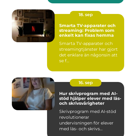
18. sep
Smarta TV-apparater och
streaming: Problem som
enkelt kan fixas hemma
Smarta TV-apparater och
streamingtjänster har gjort
det enklare än någonsin att
se f...
16. sep
Hur skrivprogram med AI-
stöd hjälper elever med läs-
och skrivsvårigheter
Skrivprogram med AI-stöd
revolutionerar
undervisningen för elever
med läs- och skrivs...