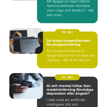
Att bygga sin egen teknik
hemma behöver inte bara
vara roligt och kreativt – det
kan ocks...
16. okt
De bästa tangentborden
för programmering
För programmerare är
tangentbord mer än bara ett
verktyg – det är en f&oum...
14. okt
AI och mental hälsa: Kan
maskininlärning förutsäga
depression eller ångest?
I takt med att artificiell
intelligens (AI) och