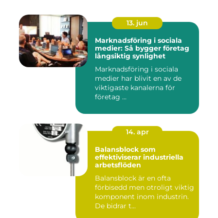
13. jun
Marknadsföring i sociala
medier: Så bygger företag
långsiktig synlighet
Marknadsföring i sociala
medier har blivit en av de
viktigaste kanalerna för
företag ...
14. apr
Balansblock som
effektiviserar industriella
arbetsflöden
Balansblock är en ofta
förbisedd men otroligt viktig
komponent inom industrin.
De bidrar t...