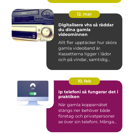
12. mar
Digitalisera vhs så räddar
du dina gamla
videominnen
Allt fler upptäcker hur sköra
gamla videoband är.
Kassetterna ligger i lådor
och på vindar, samtidig...
10. feb
Ip telefoni så fungerar det i
praktiken
När gamla kopparnätet
stängs ner behöver både
företag och privatpersoner
se över sin telefoni. Många...