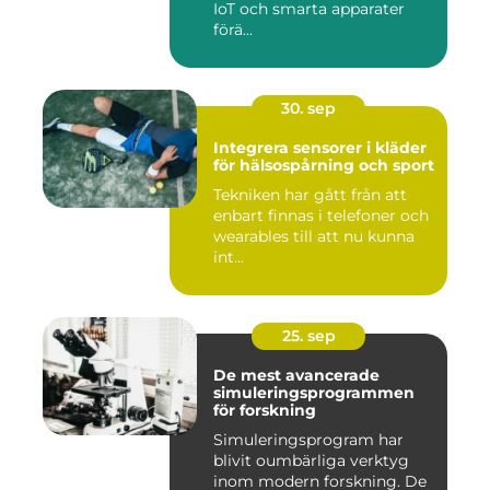
IoT och smarta apparater
förä...
30. sep
Integrera sensorer i kläder
för hälsospårning och sport
Tekniken har gått från att
enbart finnas i telefoner och
wearables till att nu kunna
int...
25. sep
De mest avancerade
simuleringsprogrammen
för forskning
Simuleringsprogram har
blivit oumbärliga verktyg
inom modern forskning. De