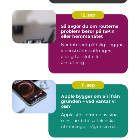
12. sep
Så avgör du om routerns
problem beror på ISP:n
eller hemmanätet
När internet plötsligt laggar,
videoströmsbuffringen
aldrig tar slut eller
anslutning...
11. sep
Apple bygger om Siri från
grunden – vad väntar vi
oss?
Apple står inför en av sina
mest ambitiösa tekniska
utmaningar någonsin nä...