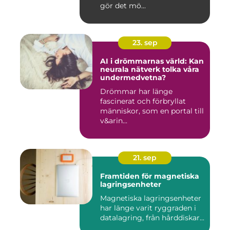
gör det mö...
23. sep
AI i drömmarnas värld: Kan
neurala nätverk tolka våra
undermedvetna?
Drömmar har länge
fascinerat och förbryllat
människor, som en portal till
v&arin...
21. sep
Framtiden för magnetiska
lagringsenheter
Magnetiska lagringsenheter
har länge varit ryggraden i
datalagring, från hårddiskar...