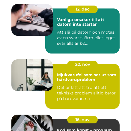
12. dec
Vanliga orsaker till att
datorn inte startar
Att slå på datorn och mötas
av en svart skärm eller inget
svar alls är b&...
20. nov
Mjukvarufel som ser ut som
hårdvaruproblem
Det är lätt att tro att ett
tekniskt problem alltid beror
på hårdvaran nä...
16. nov
Kod som konst – program