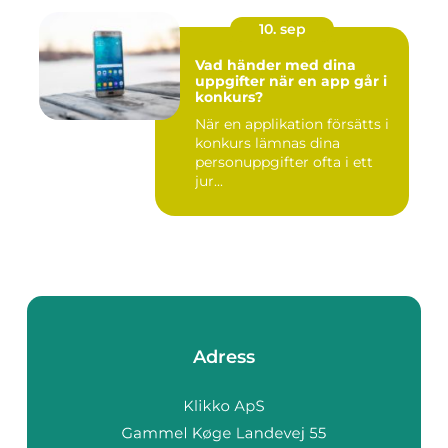
10. sep
Vad händer med dina
uppgifter när en app går i
konkurs?
När en applikation försätts i
konkurs lämnas dina
personuppgifter ofta i ett
jur...
Adress