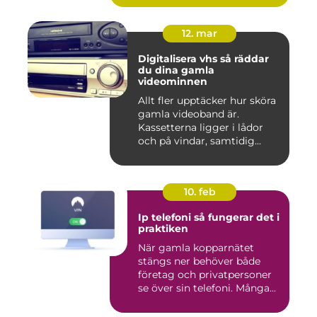
12. mar
Digitalisera vhs så räddar
du dina gamla
videominnen
Allt fler upptäcker hur sköra
gamla videoband är.
Kassetterna ligger i lådor
och på vindar, samtidig...
10. feb
Ip telefoni så fungerar det i
praktiken
När gamla kopparnätet
stängs ner behöver både
företag och privatpersoner
se över sin telefoni. Många...