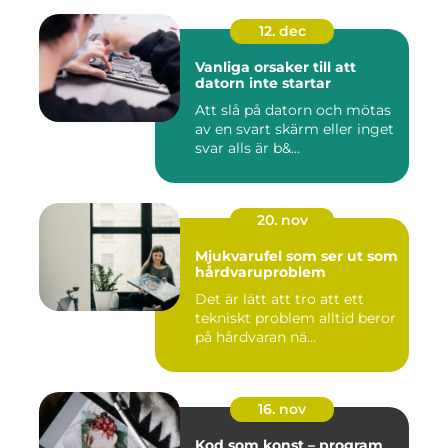
12. dec
Vanliga orsaker till att
datorn inte startar
Att slå på datorn och mötas
av en svart skärm eller inget
svar alls är b&...
20. nov
Mjukvarufel som ser ut som
hårdvaruproblem
Det är lätt att tro att ett
tekniskt problem alltid beror
på hårdvaran nä...
16. nov
Kod som konst – program