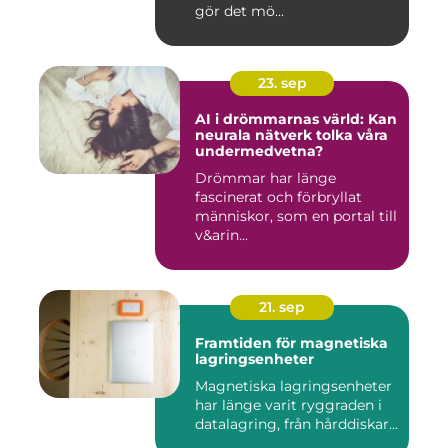
gör det mö...
23. sep
AI i drömmarnas värld: Kan
neurala nätverk tolka våra
undermedvetna?
Drömmar har länge
fascinerat och förbryllat
människor, som en portal till
v&arin...
21. sep
Framtiden för magnetiska
lagringsenheter
Magnetiska lagringsenheter
har länge varit ryggraden i
datalagring, från hårddiskar...