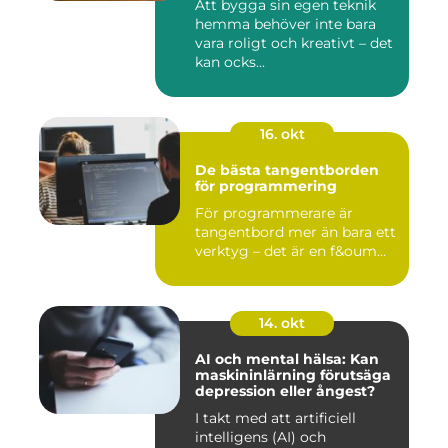
Att bygga sin egen teknik
hemma behöver inte bara
vara roligt och kreativt – det
kan ocks...
16. okt
De bästa tangentborden
för programmering
För programmerare är
tangentbord mer än bara ett
verktyg – det är en f&oum...
14. okt
AI och mental hälsa: Kan
maskininlärning förutsäga
depression eller ångest?
I takt med att artificiell
intelligens (AI) och