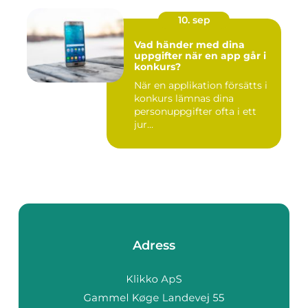
10. sep
Vad händer med dina
uppgifter när en app går i
konkurs?
När en applikation försätts i
konkurs lämnas dina
personuppgifter ofta i ett
jur...
Adress