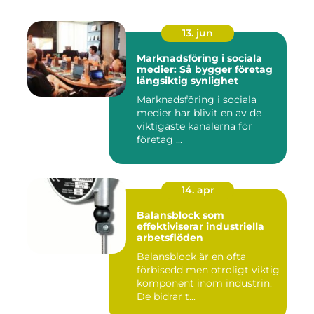
13. jun
Marknadsföring i sociala
medier: Så bygger företag
långsiktig synlighet
Marknadsföring i sociala
medier har blivit en av de
viktigaste kanalerna för
företag ...
14. apr
Balansblock som
effektiviserar industriella
arbetsflöden
Balansblock är en ofta
förbisedd men otroligt viktig
komponent inom industrin.
De bidrar t...