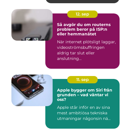
12. sep
Så avgör du om routerns
problem beror på ISP:n
eller hemmanätet
När internet plötsligt laggar,
videoströmsbuffringen
aldrig tar slut eller
anslutning...
11. sep
Apple bygger om Siri från
grunden – vad väntar vi
oss?
Apple står inför en av sina
mest ambitiösa tekniska
utmaningar någonsin nä...