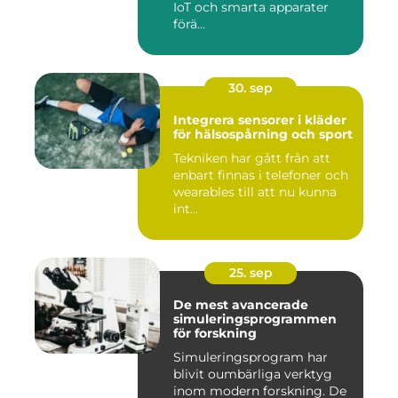
IoT och smarta apparater
förä...
30. sep
Integrera sensorer i kläder
för hälsospårning och sport
Tekniken har gått från att
enbart finnas i telefoner och
wearables till att nu kunna
int...
25. sep
De mest avancerade
simuleringsprogrammen
för forskning
Simuleringsprogram har
blivit oumbärliga verktyg
inom modern forskning. De