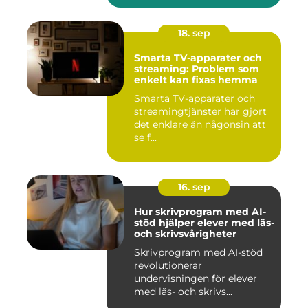
18. sep
Smarta TV-apparater och
streaming: Problem som
enkelt kan fixas hemma
Smarta TV-apparater och
streamingtjänster har gjort
det enklare än någonsin att
se f...
16. sep
Hur skrivprogram med AI-
stöd hjälper elever med läs-
och skrivsvårigheter
Skrivprogram med AI-stöd
revolutionerar
undervisningen för elever
med läs- och skrivs...