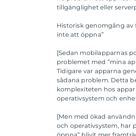
tillgänglighet eller serv
Historisk genomgång av f
inte att öppna”
[Sedan mobilapparnas pop
problemet med ”mina appar
Tidigare var apparna gene
sådana problem. Detta b
komplexiteten hos apparna
operativsystem och enhe
[Men med ökad användnin
och operativsystem, har 
öppna” blivit mer framtr