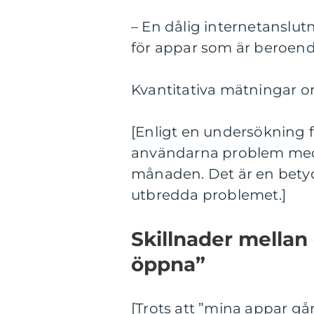
– En dålig internetanslut
för appar som är beroende
Kvantitativa mätningar o
[Enligt en undersökning f
användarna problem med 
månaden. Det är en betyd
utbredda problemet.]
Skillnader mellan 
öppna”
[Trots att ”mina appar gå