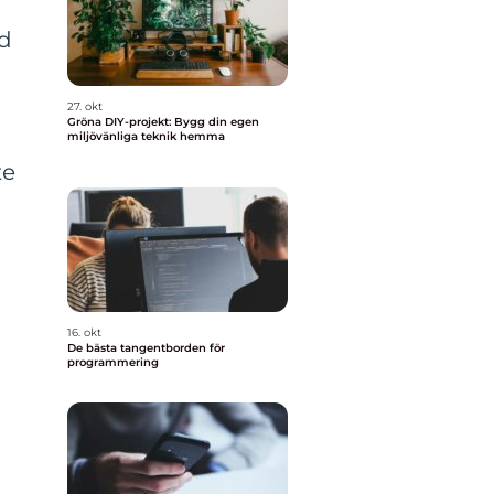
nd
,
27. okt
Gröna DIY-projekt: Bygg din egen
miljövänliga teknik hemma
te
16. okt
De bästa tangentborden för
programmering