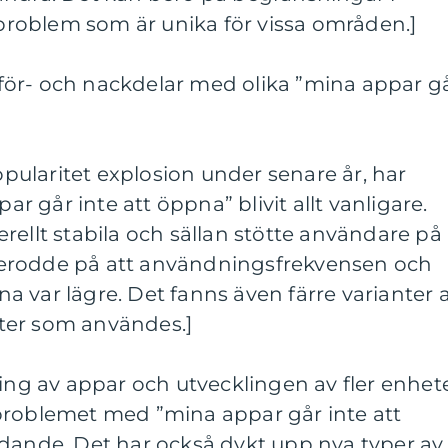
erproblem som är unika för vissa områden.]
ör- och nackdelar med olika ”mina appar g
ularitet explosion under senare år, har
 går inte att öppna” blivit allt vanligare.
rellt stabila och sällan stötte användare på
erodde på att användningsfrekvensen och
 var lägre. Det fanns även färre varianter 
ter som användes.]
g av appar och utvecklingen av fler enhet
problemet med ”mina appar går inte att
ädande. Det har också dykt upp nya typer av