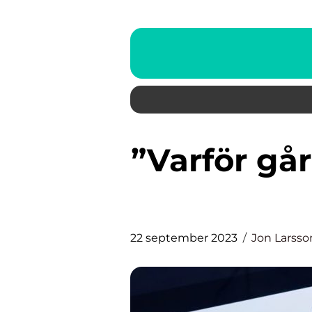
”Varför går inte mina appar att
22 september 2023
Jon Larsso