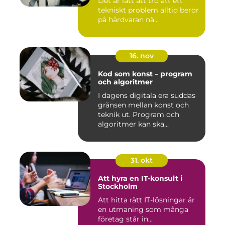
Det är lätt att tro att ett
tekniskt problem alltid beror
på hårdvaran nä...
16. nov
Kod som konst – program
och algoritmer
I dagens digitala era suddas
gränsen mellan konst och
teknik ut. Program och
algoritmer kan ska...
31. okt
Att hyra en IT-konsult i
Stockholm
Att hitta rätt IT-lösningar är
en utmaning som många
företag står in...