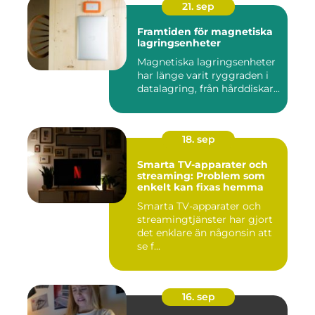
21. sep
Framtiden för magnetiska
lagringsenheter
Magnetiska lagringsenheter
har länge varit ryggraden i
datalagring, från hårddiskar...
18. sep
Smarta TV-apparater och
streaming: Problem som
enkelt kan fixas hemma
Smarta TV-apparater och
streamingtjänster har gjort
det enklare än någonsin att
se f...
16. sep