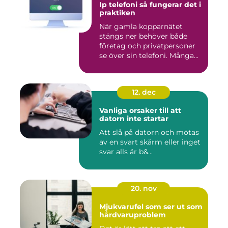
Ip telefoni så fungerar det i
praktiken
När gamla kopparnätet
stängs ner behöver både
företag och privatpersoner
se över sin telefoni. Många...
12. dec
Vanliga orsaker till att
datorn inte startar
Att slå på datorn och mötas
av en svart skärm eller inget
svar alls är b&...
20. nov
Mjukvarufel som ser ut som
hårdvaruproblem