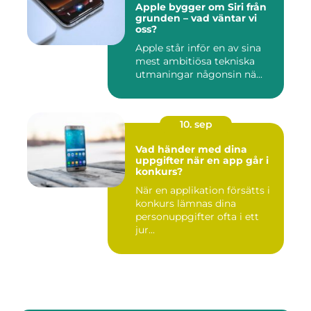
Apple bygger om Siri från
grunden – vad väntar vi
oss?
Apple står inför en av sina
mest ambitiösa tekniska
utmaningar någonsin nä...
10. sep
Vad händer med dina
uppgifter när en app går i
konkurs?
När en applikation försätts i
konkurs lämnas dina
personuppgifter ofta i ett
jur...