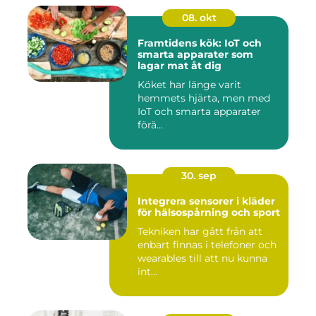
08. okt
Framtidens kök: IoT och
smarta apparater som
lagar mat åt dig
Köket har länge varit
hemmets hjärta, men med
IoT och smarta apparater
förä...
30. sep
Integrera sensorer i kläder
för hälsospårning och sport
Tekniken har gått från att
enbart finnas i telefoner och
wearables till att nu kunna
int...