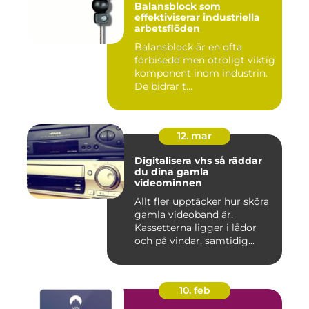
Balansblock som
effektiviserar industriella
arbetsflöden
Balansblock är en ofta
förbisedd men otroligt viktig
komponent inom industrin.
De bidrar t...
12. mar
Digitalisera vhs så räddar
du dina gamla
videominnen
Allt fler upptäcker hur sköra
gamla videoband är.
Kassetterna ligger i lådor
och på vindar, samtidig...
10. feb