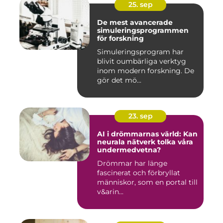
25. sep
De mest avancerade
simuleringsprogrammen
för forskning
Simuleringsprogram har
blivit oumbärliga verktyg
inom modern forskning. De
gör det mö...
23. sep
AI i drömmarnas värld: Kan
neurala nätverk tolka våra
undermedvetna?
Drömmar har länge
fascinerat och förbryllat
människor, som en portal till
v&arin...