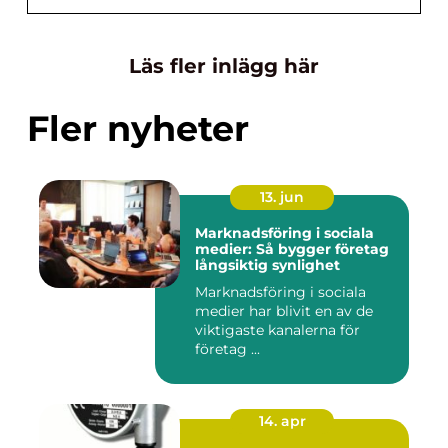
Läs fler inlägg här
Fler nyheter
13. jun
Marknadsföring i sociala
medier: Så bygger företag
långsiktig synlighet
Marknadsföring i sociala
medier har blivit en av de
viktigaste kanalerna för
företag ...
14. apr