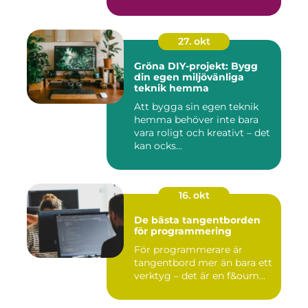
27. okt
Gröna DIY-projekt: Bygg
din egen miljövänliga
teknik hemma
Att bygga sin egen teknik
hemma behöver inte bara
vara roligt och kreativt – det
kan ocks...
16. okt
De bästa tangentborden
för programmering
För programmerare är
tangentbord mer än bara ett
verktyg – det är en f&oum...