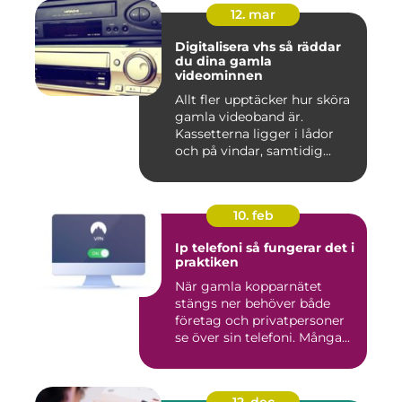
12. mar
Digitalisera vhs så räddar
du dina gamla
videominnen
Allt fler upptäcker hur sköra
gamla videoband är.
Kassetterna ligger i lådor
och på vindar, samtidig...
10. feb
Ip telefoni så fungerar det i
praktiken
När gamla kopparnätet
stängs ner behöver både
företag och privatpersoner
se över sin telefoni. Många...