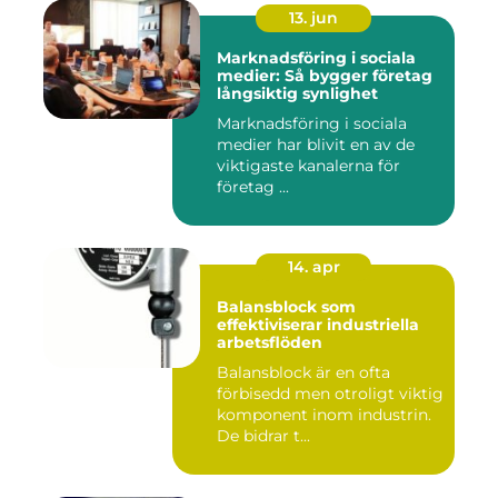
13. jun
Marknadsföring i sociala
medier: Så bygger företag
långsiktig synlighet
Marknadsföring i sociala
medier har blivit en av de
viktigaste kanalerna för
företag ...
14. apr
Balansblock som
effektiviserar industriella
arbetsflöden
Balansblock är en ofta
förbisedd men otroligt viktig
komponent inom industrin.
De bidrar t...