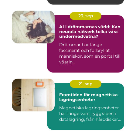
23. sep
AI i drömmarnas värld: Kan
neurala nätverk tolka våra
undermedvetna?
Drömmar har länge
fascinerat och förbryllat
människor, som en portal till
v&arin...
21. sep
Framtiden för magnetiska
lagringsenheter
Magnetiska lagringsenheter
har länge varit ryggraden i
datalagring, från hårddiskar...