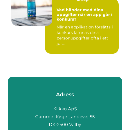
Vad händer med dina
uppgifter när en app går i
konkurs?
När en applikation försätts i
konkurs lämnas dina
personuppgifter ofta i ett
jur...
Adress