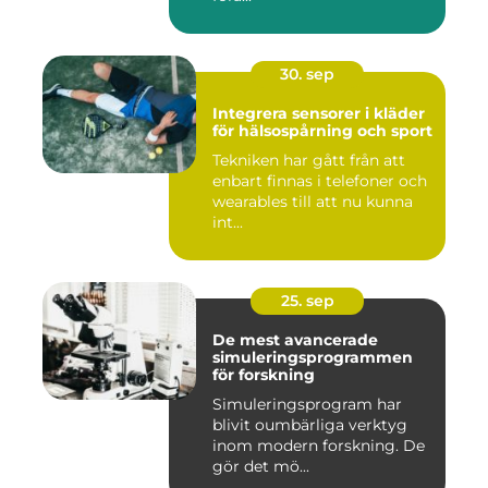
30. sep
Integrera sensorer i kläder
för hälsospårning och sport
Tekniken har gått från att
enbart finnas i telefoner och
wearables till att nu kunna
int...
25. sep
De mest avancerade
simuleringsprogrammen
för forskning
Simuleringsprogram har
blivit oumbärliga verktyg
inom modern forskning. De
gör det mö...