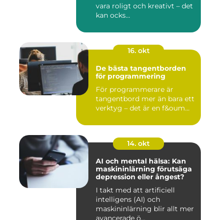
vara roligt och kreativt – det
kan ocks...
16. okt
De bästa tangentborden
för programmering
För programmerare är
tangentbord mer än bara ett
verktyg – det är en f&oum...
14. okt
AI och mental hälsa: Kan
maskininlärning förutsäga
depression eller ångest?
I takt med att artificiell
intelligens (AI) och
maskininlärning blir allt mer
avancerade ö...