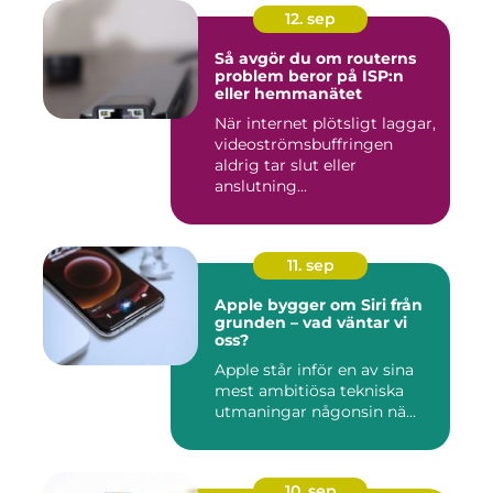
12. sep
Så avgör du om routerns
problem beror på ISP:n
eller hemmanätet
När internet plötsligt laggar,
videoströmsbuffringen
aldrig tar slut eller
anslutning...
11. sep
Apple bygger om Siri från
grunden – vad väntar vi
oss?
Apple står inför en av sina
mest ambitiösa tekniska
utmaningar någonsin nä...
10. sep