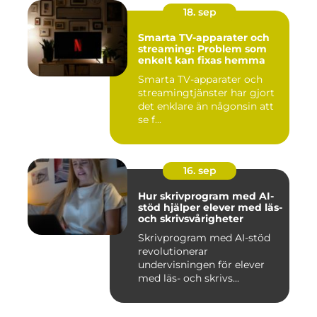
18. sep
Smarta TV-apparater och
streaming: Problem som
enkelt kan fixas hemma
Smarta TV-apparater och
streamingtjänster har gjort
det enklare än någonsin att
se f...
16. sep
Hur skrivprogram med AI-
stöd hjälper elever med läs-
och skrivsvårigheter
Skrivprogram med AI-stöd
revolutionerar
undervisningen för elever
med läs- och skrivs...