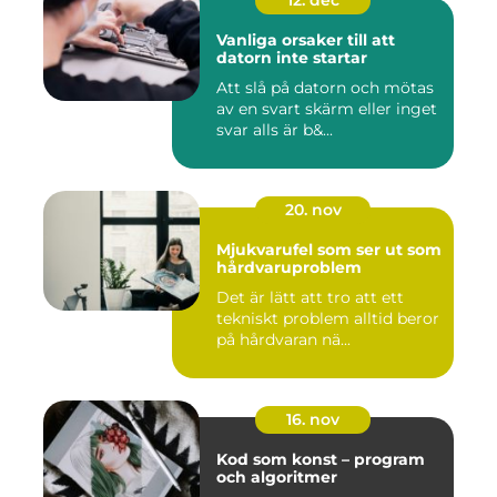
12. dec
Vanliga orsaker till att
datorn inte startar
Att slå på datorn och mötas
av en svart skärm eller inget
svar alls är b&...
20. nov
Mjukvarufel som ser ut som
hårdvaruproblem
Det är lätt att tro att ett
tekniskt problem alltid beror
på hårdvaran nä...
16. nov
Kod som konst – program
och algoritmer