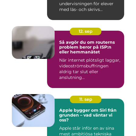
undervisningen för elever
med läs- och skrivs...
12. sep
Så avgör du om routerns
problem beror på ISP:n
eller hemmanätet
När internet plötsligt laggar,
videoströmsbuffringen
aldrig tar slut eller
anslutning...
11. sep
Apple bygger om Siri från
grunden – vad väntar vi
oss?
Apple står inför en av sina
mest ambitiösa tekniska