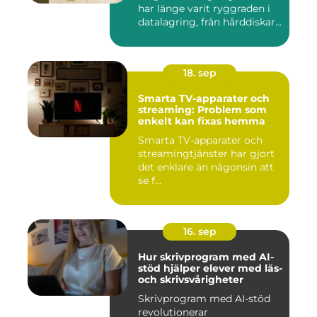
har länge varit ryggraden i
datalagring, från hårddiskar...
18. sep
Smarta TV-apparater och
streaming: Problem som
enkelt kan fixas hemma
Smarta TV-apparater och
streamingtjänster har gjort
det enklare än någonsin att
se f...
16. sep
Hur skrivprogram med AI-
stöd hjälper elever med läs-
och skrivsvårigheter
Skrivprogram med AI-stöd
revolutionerar