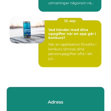
utmaningar någonsin nä...
10. sep
Vad händer med dina
uppgifter när en app går i
konkurs?
När en applikation försätts i
konkurs lämnas dina
personuppgifter ofta i ett
jur...
Adress