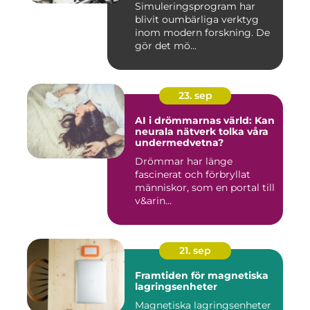
Simuleringsprogram har
blivit oumbärliga verktyg
inom modern forskning. De
gör det mö...
23. sep
AI i drömmarnas värld: Kan
neurala nätverk tolka våra
undermedvetna?
Drömmar har länge
fascinerat och förbryllat
människor, som en portal till
v&arin...
21. sep
Framtiden för magnetiska
lagringsenheter
Magnetiska lagringsenheter