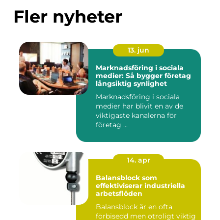
Fler nyheter
13. jun
Marknadsföring i sociala
medier: Så bygger företag
långsiktig synlighet
Marknadsföring i sociala
medier har blivit en av de
viktigaste kanalerna för
företag ...
14. apr
Balansblock som
effektiviserar industriella
arbetsflöden
Balansblock är en ofta
förbisedd men otroligt viktig