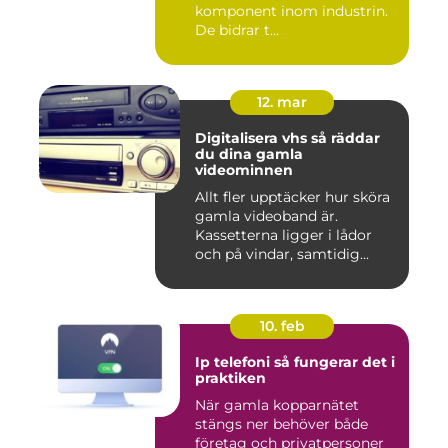
komponent inom industrin.
De bidrar t...
12. mar
Digitalisera vhs så räddar
du dina gamla
videominnen
Allt fler upptäcker hur sköra
gamla videoband är.
Kassetterna ligger i lådor
och på vindar, samtidig...
10. feb
Ip telefoni så fungerar det i
praktiken
När gamla kopparnätet
stängs ner behöver både
företag och privatpersoner