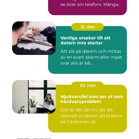
se över sin telefoni. Många...
12. dec
Vanliga orsaker till att
datorn inte startar
Att slå på datorn och mötas
av en svart skärm eller inget
svar alls är b&...
20. nov
Mjukvarufel som ser ut som
hårdvaruproblem
Det är lätt att tro att ett
tekniskt problem alltid beror
på hårdvaran nä...