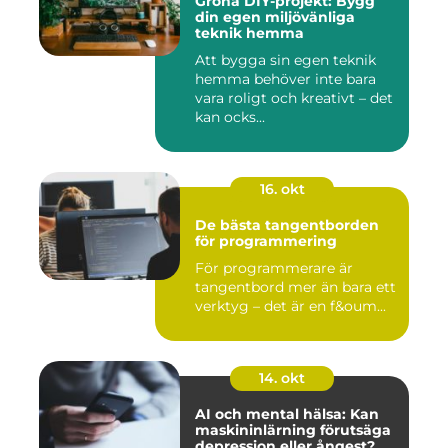
Gröna DIY-projekt: Bygg
din egen miljövänliga
teknik hemma
Att bygga sin egen teknik
hemma behöver inte bara
vara roligt och kreativt – det
kan ocks...
16. okt
De bästa tangentborden
för programmering
För programmerare är
tangentbord mer än bara ett
verktyg – det är en f&oum...
14. okt
AI och mental hälsa: Kan
maskininlärning förutsäga
depression eller ångest?