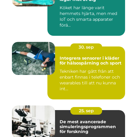
Köket har länge varit
hemmets hjärta, men med
IoT och smarta apparater
förä...
30. sep
Integrera sensorer i kläder
för hälsospårning och sport
Tekniken har gått från att
enbart finnas i telefoner och
wearables till att nu kunna
int...
25. sep
De mest avancerade
simuleringsprogrammen
för forskning