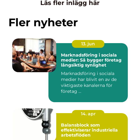
Läs fler inlägg här
Fler nyheter
13. jun
Marknadsföring i sociala
medier: Så bygger företag
långsiktig synlighet
Marknadsföring i sociala
medier har blivit en av de
viktigaste kanalerna för
företag ...
14. apr
Balansblock som
effektiviserar industriella
arbetsflöden