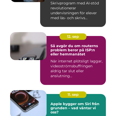
Skrivprogram med AI-stöd
revolutionerar
undervisningen för elever
med läs- och skrivs...
12. sep
Så avgör du om routerns
problem beror på ISP:n
eller hemmanätet
När internet plötsligt laggar,
videoströmsbuffringen
aldrig tar slut eller
anslutning...
11. sep
Apple bygger om Siri från
grunden – vad väntar vi
oss?