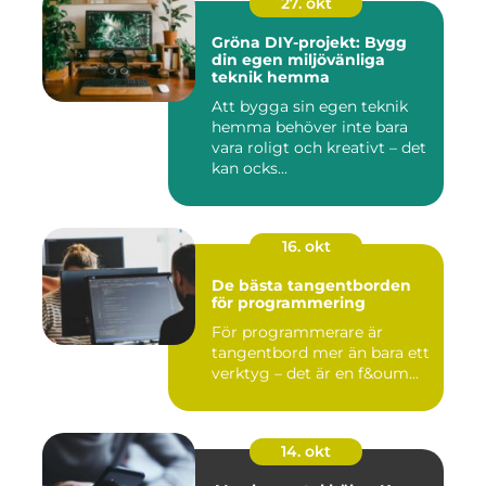
27. okt
Gröna DIY-projekt: Bygg
din egen miljövänliga
teknik hemma
Att bygga sin egen teknik
hemma behöver inte bara
vara roligt och kreativt – det
kan ocks...
16. okt
De bästa tangentborden
för programmering
För programmerare är
tangentbord mer än bara ett
verktyg – det är en f&oum...
14. okt