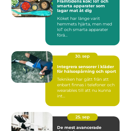
Framtidens kök: IoT och
smarta apparater som
lagar mat åt dig
Köket har länge varit
hemmets hjärta, men med
IoT och smarta apparater
förä...
30. sep
Integrera sensorer i kläder
för hälsospårning och sport
Tekniken har gått från att
enbart finnas i telefoner och
wearables till att nu kunna
int...
25. sep
De mest avancerade