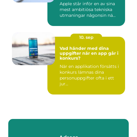
Apple står inför en av sina
mest ambitiösa tekniska
utmaningar någonsin nä...
10. sep
Vad händer med dina
uppgifter när en app går i
konkurs?
När en applikation försätts i
konkurs lämnas dina
personuppgifter ofta i ett
jur...