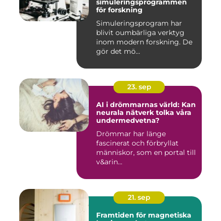
simuleringsprogrammen
för forskning
Simuleringsprogram har
blivit oumbärliga verktyg
inom modern forskning. De
gör det mö...
23. sep
AI i drömmarnas värld: Kan
neurala nätverk tolka våra
undermedvetna?
Drömmar har länge
fascinerat och förbryllat
människor, som en portal till
v&arin...
21. sep
Framtiden för magnetiska