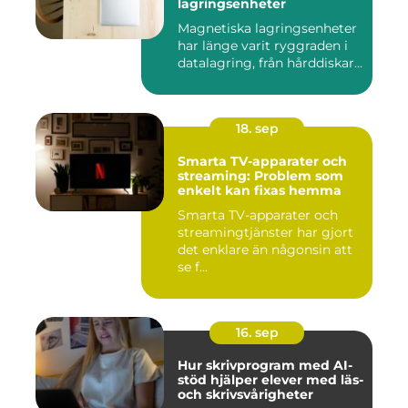
lagringsenheter
Magnetiska lagringsenheter
har länge varit ryggraden i
datalagring, från hårddiskar...
18. sep
Smarta TV-apparater och
streaming: Problem som
enkelt kan fixas hemma
Smarta TV-apparater och
streamingtjänster har gjort
det enklare än någonsin att
se f...
16. sep
Hur skrivprogram med AI-
stöd hjälper elever med läs-
och skrivsvårigheter