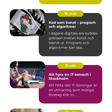
16. nov
Kod som konst – program
och algoritmer
I dagens digitala era suddas
gränsen mellan konst och
teknik ut. Program och
algoritmer kan ska...
31. okt
Att hyra en IT-konsult i
Stockholm
Att hitta rätt IT-lösningar är
en utmaning som många
företag står in...