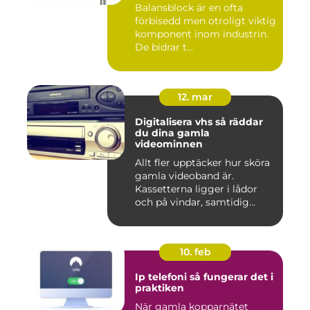
Balansblock är en ofta
förbisedd men otroligt viktig
komponent inom industrin.
De bidrar t...
12. mar
Digitalisera vhs så räddar
du dina gamla
videominnen
Allt fler upptäcker hur sköra
gamla videoband är.
Kassetterna ligger i lådor
och på vindar, samtidig...
10. feb
Ip telefoni så fungerar det i
praktiken
När gamla kopparnätet