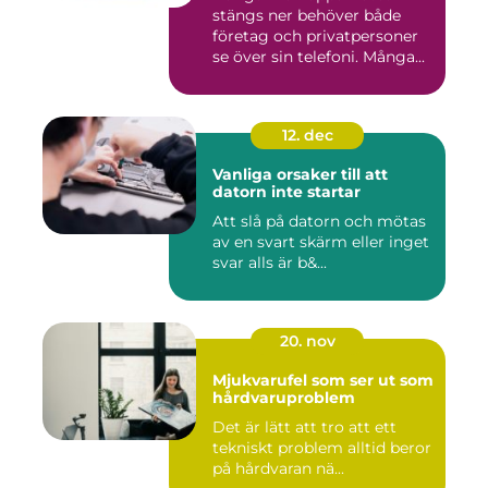
stängs ner behöver både
företag och privatpersoner
se över sin telefoni. Många...
12. dec
Vanliga orsaker till att
datorn inte startar
Att slå på datorn och mötas
av en svart skärm eller inget
svar alls är b&...
20. nov
Mjukvarufel som ser ut som
hårdvaruproblem
Det är lätt att tro att ett
tekniskt problem alltid beror
på hårdvaran nä...