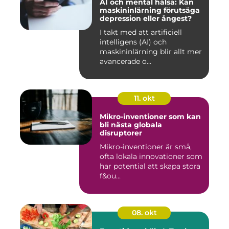
AI och mental hälsa: Kan
maskininlärning förutsäga
depression eller ångest?
I takt med att artificiell
intelligens (AI) och
maskininlärning blir allt mer
avancerade ö...
11. okt
Mikro-inventioner som kan
bli nästa globala
disruptorer
Mikro-inventioner är små,
ofta lokala innovationer som
har potential att skapa stora
f&ou...
08. okt