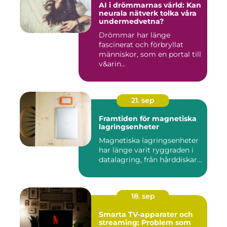
AI i drömmarnas värld: Kan
neurala nätverk tolka våra
undermedvetna?
Drömmar har länge
fascinerat och förbryllat
människor, som en portal till
v&arin...
21. sep
Framtiden för magnetiska
lagringsenheter
Magnetiska lagringsenheter
har länge varit ryggraden i
datalagring, från hårddiskar...
18. sep
Smarta TV-apparater och
streaming: Problem som