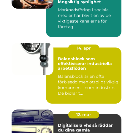
långsiktig synlighet
Marknadsföring i sociala
medier har blivit en av de
viktigaste kanalerna för
företag ...
14. apr
Balansblock som
effektiviserar industriella
arbetsflöden
Balansblock är en ofta
förbisedd men otroligt viktig
komponent inom industrin.
De bidrar t...
12. mar
Digitalisera vhs så räddar
du dina gamla