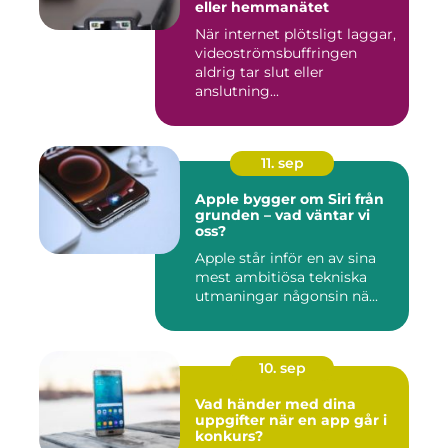
eller hemmanätet
När internet plötsligt laggar,
videoströmsbuffringen
aldrig tar slut eller
anslutning...
11. sep
Apple bygger om Siri från
grunden – vad väntar vi
oss?
Apple står inför en av sina
mest ambitiösa tekniska
utmaningar någonsin nä...
10. sep
Vad händer med dina
uppgifter när en app går i
konkurs?