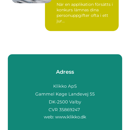
När en applikation försätts i
konkurs lämnas dina
personuppgifter ofta i ett
jur...
Adress
web:
www.klikko.dk