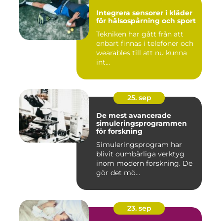
Integrera sensorer i kläder
för hälsospårning och sport
Tekniken har gått från att
enbart finnas i telefoner och
wearables till att nu kunna
int...
25. sep
De mest avancerade
simuleringsprogrammen
för forskning
Simuleringsprogram har
blivit oumbärliga verktyg
inom modern forskning. De
gör det mö...
23. sep