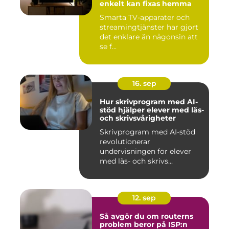
enkelt kan fixas hemma
Smarta TV-apparater och
streamingtjänster har gjort
det enklare än någonsin att
se f...
16. sep
Hur skrivprogram med AI-
stöd hjälper elever med läs-
och skrivsvårigheter
Skrivprogram med AI-stöd
revolutionerar
undervisningen för elever
med läs- och skrivs...
12. sep
Så avgör du om routerns
problem beror på ISP:n