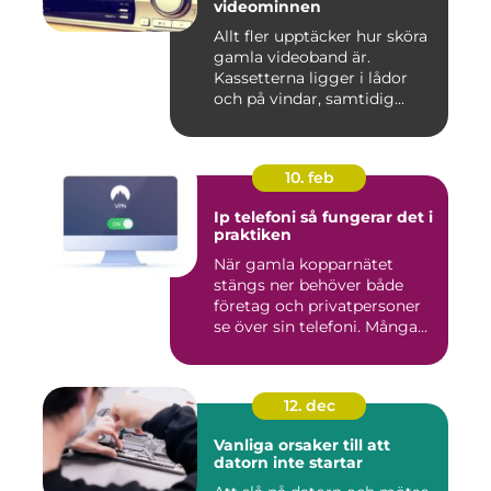
videominnen
Allt fler upptäcker hur sköra
gamla videoband är.
Kassetterna ligger i lådor
och på vindar, samtidig...
10. feb
Ip telefoni så fungerar det i
praktiken
När gamla kopparnätet
stängs ner behöver både
företag och privatpersoner
se över sin telefoni. Många...
12. dec
Vanliga orsaker till att
datorn inte startar