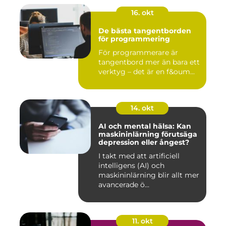
16. okt
De bästa tangentborden
för programmering
För programmerare är
tangentbord mer än bara ett
verktyg – det är en f&oum...
14. okt
AI och mental hälsa: Kan
maskininlärning förutsäga
depression eller ångest?
I takt med att artificiell
intelligens (AI) och
maskininlärning blir allt mer
avancerade ö...
11. okt