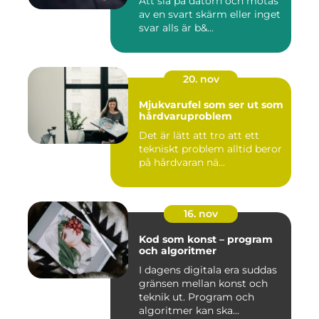
Att slå på datorn och mötas
av en svart skärm eller inget
svar alls är b&...
20. nov
Mjukvarufel som ser ut som
hårdvaruproblem
Det är lätt att tro att ett
tekniskt problem alltid beror
på hårdvaran nä...
16. nov
Kod som konst – program
och algoritmer
I dagens digitala era suddas
gränsen mellan konst och
teknik ut. Program och
algoritmer kan ska...