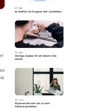
10. feb
Ip telefoni så fungerar det i praktiken
12. dec
er
Vanliga orsaker till att datorn inte
startar
as
sa
20. nov
Mjukvarufel som ser ut som
hårdvaruproblem