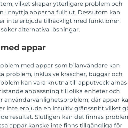
stem, vilket skapar ytterligare problem och
n utnyttja apparna fullt ut. Dessutom kan
ler inte erbjuda tillräckligt med funktioner,
söker alternativa lösningar.
 med appar
 problem med appar som bilanvändare kan
ska problem, inklusive krascher, buggar och
roblem kan vara knutna till apputvecklarnas
ristande anpassning till olika enheter och
är användarvänlighetsproblem, där appar k
er inte erbjuda en intuitiv gränssnitt vilket g
de resultat. Slutligen kan det finnas proble
ssa appar kanske inte finns tillgängliga för