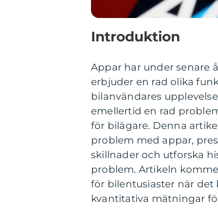
Introduktion
Appar har under senare år 
erbjuder en rad olika fun
bilanvändares upplevelse
emellertid en rad probl
för bilägare. Denna artik
problem med appar, prese
skillnader och utforska hi
problem. Artikeln kommer
för bilentusiaster när det
kvantitativa mätningar f