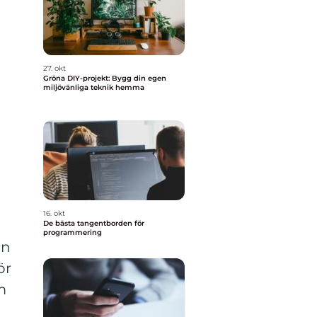
27. okt
Gröna DIY-projekt: Bygg din egen
miljövänliga teknik hemma
16. okt
De bästa tangentborden för
programmering
an
ör
m