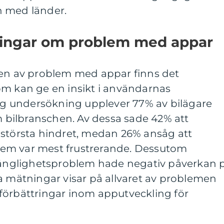
ch med länder.
ningar om problem med appar
gen av problem med appar finns det
om kan ge en insikt i användarnas
lig undersökning upplever 77% av bilägare
bilbranschen. Av dessa sade 42% att
 största hindret, medan 26% ansåg att
em var mest frustrerande. Dessutom
lgänglighetsproblem hade negativ påverkan 
a mätningar visar på allvaret av problemen
förbättringar inom apputveckling för