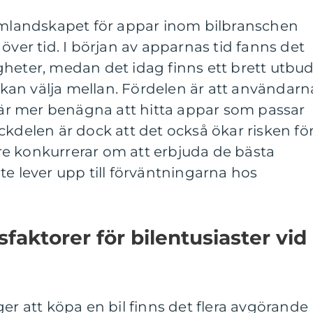
lemlandskapet för appar inom bilbranschen
över tid. I början av apparnas tid fanns det
gheter, medan det idag finns ett brett utbu
an välja mellan. Fördelen är att användarn
h är mer benägna att hitta appar som passar
ckdelen är dock att det också ökar risken fö
e konkurrerar om att erbjuda de bästa
te lever upp till förväntningarna hos
faktorer för bilentusiaster vid
er att köpa en bil finns det flera avgörande