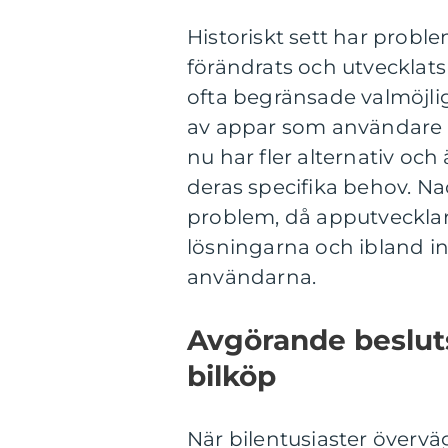
Historiskt sett har prob
förändrats och utvecklats 
ofta begränsade valmöjli
av appar som användare k
nu har fler alternativ oc
deras specifika behov. Na
problem, då apputvecklar
lösningarna och ibland in
användarna.
Avgörande besluts
bilköp
När bilentusiaster överväg