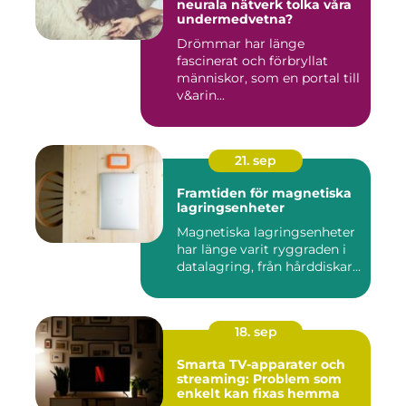
neurala nätverk tolka våra
undermedvetna?
Drömmar har länge
fascinerat och förbryllat
människor, som en portal till
v&arin...
21. sep
Framtiden för magnetiska
lagringsenheter
Magnetiska lagringsenheter
har länge varit ryggraden i
datalagring, från hårddiskar...
18. sep
Smarta TV-apparater och
streaming: Problem som
enkelt kan fixas hemma