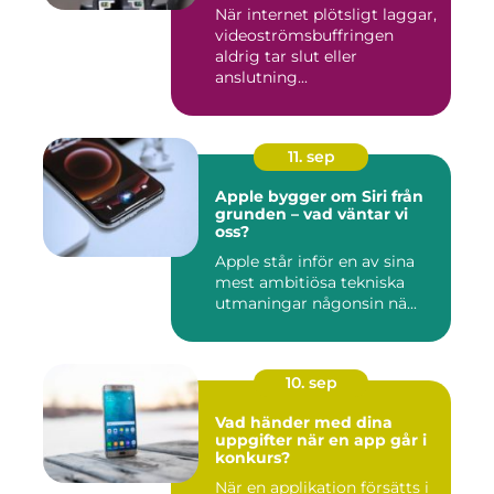
När internet plötsligt laggar,
videoströmsbuffringen
aldrig tar slut eller
anslutning...
11. sep
Apple bygger om Siri från
grunden – vad väntar vi
oss?
Apple står inför en av sina
mest ambitiösa tekniska
utmaningar någonsin nä...
10. sep
Vad händer med dina
uppgifter när en app går i
konkurs?
När en applikation försätts i