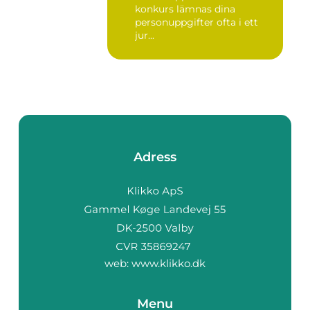
konkurs lämnas dina
personuppgifter ofta i ett
jur...
Adress
web:
www.klikko.dk
Menu