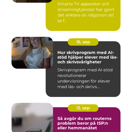
Smarta TV-apparater och
streamingtjänster har gjort
det enklare än någonsin att
se f...
16. sep
Hur skrivprogram med AI-
stöd hjälper elever med läs-
och skrivsvårigheter
Skrivprogram med AI-stöd
revolutionerar
undervisningen för elever
med läs- och skrivs...
12. sep
Så avgör du om routerns
problem beror på ISP:n
eller hemmanätet