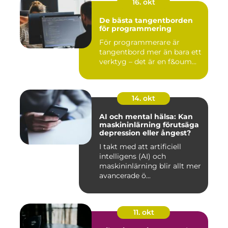
16. okt
De bästa tangentborden
för programmering
För programmerare är
tangentbord mer än bara ett
verktyg – det är en f&oum...
14. okt
AI och mental hälsa: Kan
maskininlärning förutsäga
depression eller ångest?
I takt med att artificiell
intelligens (AI) och
maskininlärning blir allt mer
avancerade ö...
11. okt