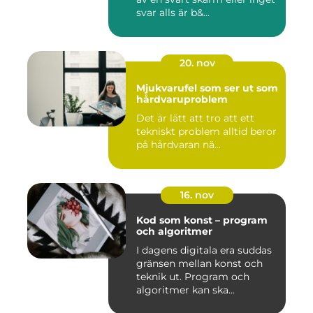
svar alls är b&...
20. nov
Mjukvarufel som ser ut som
hårdvaruproblem
Det är lätt att tro att ett
tekniskt problem alltid beror
på hårdvaran nä...
16. nov
Kod som konst – program
och algoritmer
I dagens digitala era suddas
gränsen mellan konst och
teknik ut. Program och
algoritmer kan ska...