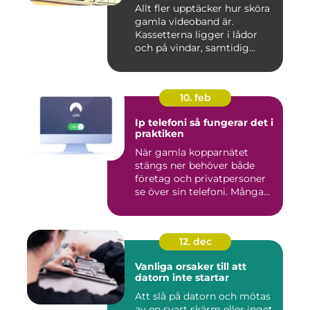
Allt fler upptäcker hur sköra
gamla videoband är.
Kassetterna ligger i lådor
och på vindar, samtidig...
10. feb
Ip telefoni så fungerar det i
praktiken
När gamla kopparnätet
stängs ner behöver både
företag och privatpersoner
se över sin telefoni. Många...
12. dec
Vanliga orsaker till att
datorn inte startar
Att slå på datorn och mötas
av en svart skärm eller inget