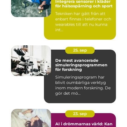
Integrera sensorer i kläder
för hälsospårning och sport
Tekniken har gått från att
enbart finnas i telefoner och
wearables till att nu kunna
int...
25. sep
De mest avancerade
simuleringsprogrammen
för forskning
Simuleringsprogram har
blivit oumbärliga verktyg
inom modern forskning. De
gör det mö...
23. sep
AI i drömmarnas värld: Kan