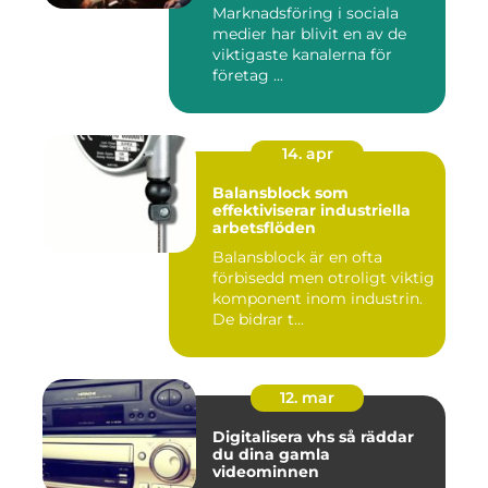
Marknadsföring i sociala
medier har blivit en av de
viktigaste kanalerna för
företag ...
14. apr
Balansblock som
effektiviserar industriella
arbetsflöden
Balansblock är en ofta
förbisedd men otroligt viktig
komponent inom industrin.
De bidrar t...
12. mar
Digitalisera vhs så räddar
du dina gamla
videominnen