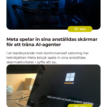
01. sep
Meta spelar in sina anställdas skärmar
för att träna AI-agenter
I en banbrytande men kontroversiell satsning har
teknikjätten Meta börjat spela in sina anställdas
skärmaktiviteter i syfte att sa...
01. sep