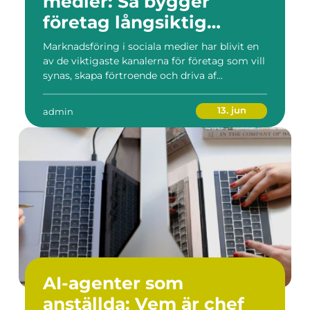
medier: Så bygger
företag långsiktig
synlighet
Marknadsföring i sociala medier har blivit en
av de viktigaste kanalerna för företag som vill
synas, skapa förtroende och driva af...
13. jun
admin
AI-agenter som
anställda: Vem är chef