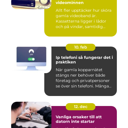
videominnen
Allt fler upptäcker hur sköra
gamla videoband är.
Kassetterna ligger i lådor
och på vindar, samtidig...
10. feb
Ip telefoni så fungerar det i
praktiken
När gamla kopparnätet
stängs ner behöver både
företag och privatpersoner
se över sin telefoni. Många...
12. dec
Vanliga orsaker till att
datorn inte startar