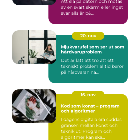
Att slå på datorn och mötas
av en svart skärm eller inget
svar alls är b&...
20. nov
Mjukvarufel som ser ut som
hårdvaruproblem
Det är lätt att tro att ett
tekniskt problem alltid beror
på hårdvaran nä...
16. nov
Kod som konst – program
och algoritmer
I dagens digitala era suddas
gränsen mellan konst och
teknik ut. Program och
algoritmer kan ska...