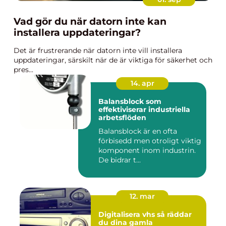
Vad gör du när datorn inte kan
installera uppdateringar?
Det är frustrerande när datorn inte vill installera
uppdateringar, särskilt när de är viktiga för säkerhet och
pres...
14. apr
Balansblock som
effektiviserar industriella
arbetsflöden
Balansblock är en ofta
förbisedd men otroligt viktig
komponent inom industrin.
De bidrar t...
12. mar
Digitalisera vhs så räddar
du dina gamla