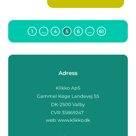
1
…
4
5
6
…
61
Adress
web:
www.klikko.dk