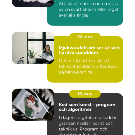
Att slå på datorn och mötas
av en svart skärm eller inget
svar alls är b&...
20. nov
Mjukvarufel som ser ut som
hårdvaruproblem
Det är lätt att tro att ett
tekniskt problem alltid beror
på hårdvaran nä...
16. nov
Kod som konst – program
och algoritmer
I dagens digitala era suddas
gränsen mellan konst och
teknik ut. Program och
algoritmer kan ska...