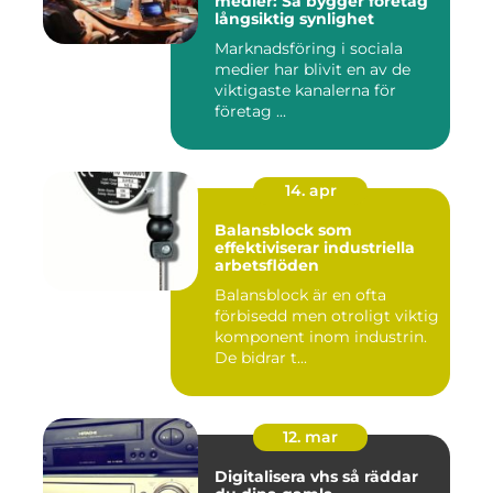
medier: Så bygger företag
långsiktig synlighet
Marknadsföring i sociala
medier har blivit en av de
viktigaste kanalerna för
företag ...
14. apr
Balansblock som
effektiviserar industriella
arbetsflöden
Balansblock är en ofta
förbisedd men otroligt viktig
komponent inom industrin.
De bidrar t...
12. mar
Digitalisera vhs så räddar