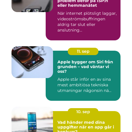
problem beror på ISP:n
eller hemmanätet
När internet plötsligt laggar,
videoströmsbuffringen
aldrig tar slut eller
anslutning...
11. sep
Apple bygger om Siri från
grunden – vad väntar vi
oss?
Apple står inför en av sina
mest ambitiösa tekniska
utmaningar någonsin nä...
10. sep
Vad händer med dina
uppgifter när en app går i
konkurs?