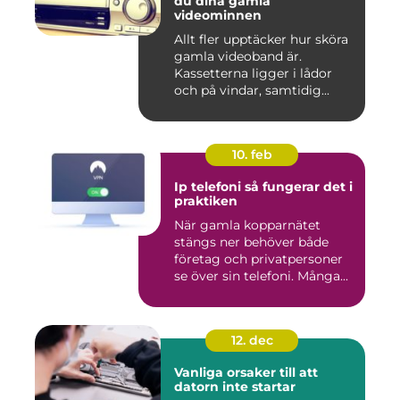
du dina gamla
videominnen
Allt fler upptäcker hur sköra
gamla videoband är.
Kassetterna ligger i lådor
och på vindar, samtidig...
10. feb
Ip telefoni så fungerar det i
praktiken
När gamla kopparnätet
stängs ner behöver både
företag och privatpersoner
se över sin telefoni. Många...
12. dec
Vanliga orsaker till att
datorn inte startar