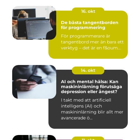
16. okt
De bästa tangentborden
för programmering
För programmerare är
tangentbord mer än bara ett
verktyg – det är en f&oum...
14. okt
AI och mental hälsa: Kan
maskininlärning förutsäga
depression eller ångest?
I takt med att artificiell
intelligens (AI) och
maskininlärning blir allt mer
avancerade ö...