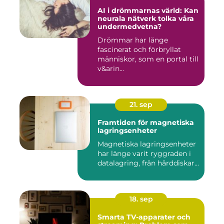
AI i drömmarnas värld: Kan
neurala nätverk tolka våra
undermedvetna?
Drömmar har länge
fascinerat och förbryllat
människor, som en portal till
v&arin...
21. sep
Framtiden för magnetiska
lagringsenheter
Magnetiska lagringsenheter
har länge varit ryggraden i
datalagring, från hårddiskar...
18. sep
Smarta TV-apparater och