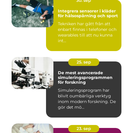
30. sep
Integrera sensorer i kläder
för hälsospårning och sport
Tekniken har gått från att
enbart finnas i telefoner och
wearables till att nu kunna
int...
25. sep
De mest avancerade
simuleringsprogrammen
för forskning
Simuleringsprogram har
blivit oumbärliga verktyg
inom modern forskning. De
gör det mö...
23. sep