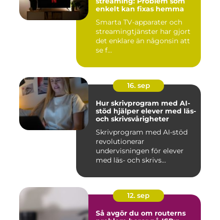
streaming: Problem som
enkelt kan fixas hemma
Smarta TV-apparater och
streamingtjänster har gjort
det enklare än någonsin att
se f...
16. sep
Hur skrivprogram med AI-
stöd hjälper elever med läs-
och skrivsvårigheter
Skrivprogram med AI-stöd
revolutionerar
undervisningen för elever
med läs- och skrivs...
12. sep
Så avgör du om routerns