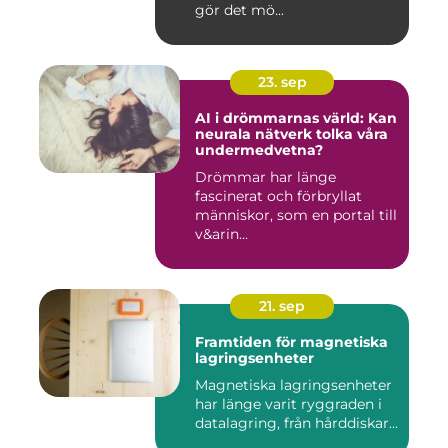
gör det mö...
23. sep
AI i drömmarnas värld: Kan
neurala nätverk tolka våra
undermedvetna?
Drömmar har länge
fascinerat och förbryllat
människor, som en portal till
v&arin...
21. sep
Framtiden för magnetiska
lagringsenheter
Magnetiska lagringsenheter
har länge varit ryggraden i
datalagring, från hårddiskar...