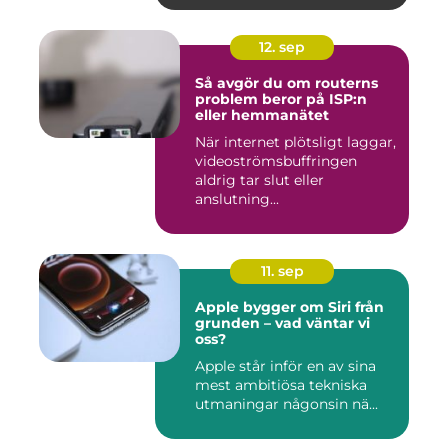
12. sep
Så avgör du om routerns
problem beror på ISP:n
eller hemmanätet
När internet plötsligt laggar,
videoströmsbuffringen
aldrig tar slut eller
anslutning...
11. sep
Apple bygger om Siri från
grunden – vad väntar vi
oss?
Apple står inför en av sina
mest ambitiösa tekniska
utmaningar någonsin nä...