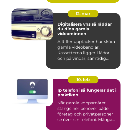
12. mar
Digitalisera vhs så räddar
du dina gamla
videominnen
Allt fler upptäcker hur sköra
gamla videoband är.
Kassetterna ligger i lådor
och på vindar, samtidig...
10. feb
Ip telefoni så fungerar det i
praktiken
När gamla kopparnätet
stängs ner behöver både
företag och privatpersoner
se över sin telefoni. Många...