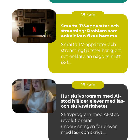
18. sep
Smarta TV-apparater och
streaming: Problem som
enkelt kan fixas hemma
Smarta TV-apparater och
streamingtjänster har gjort
det enklare än någonsin att
se f...
16. sep
Hur skrivprogram med AI-
stöd hjälper elever med läs-
och skrivsvårigheter
Skrivprogram med AI-stöd
revolutionerar
undervisningen för elever
med läs- och skrivs...