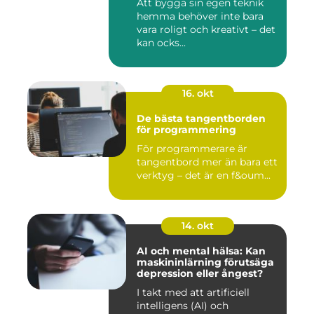
Att bygga sin egen teknik
hemma behöver inte bara
vara roligt och kreativt – det
kan ocks...
16. okt
De bästa tangentborden
för programmering
För programmerare är
tangentbord mer än bara ett
verktyg – det är en f&oum...
14. okt
AI och mental hälsa: Kan
maskininlärning förutsäga
depression eller ångest?
I takt med att artificiell
intelligens (AI) och