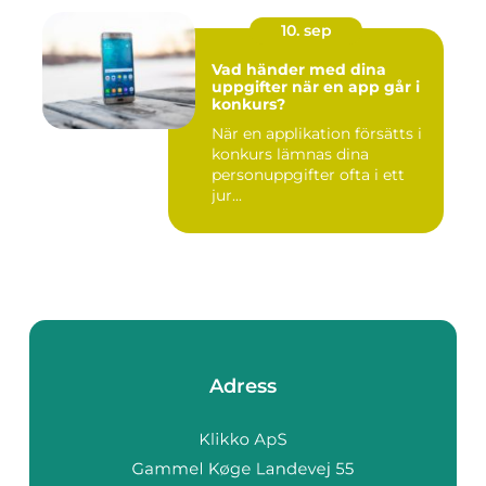
10. sep
Vad händer med dina
uppgifter när en app går i
konkurs?
När en applikation försätts i
konkurs lämnas dina
personuppgifter ofta i ett
jur...
Adress