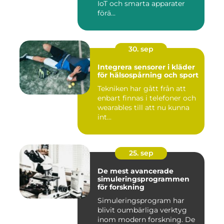
IoT och smarta apparater
förä...
30. sep
Integrera sensorer i kläder
för hälsospårning och sport
Tekniken har gått från att
enbart finnas i telefoner och
wearables till att nu kunna
int...
25. sep
De mest avancerade
simuleringsprogrammen
för forskning
Simuleringsprogram har
blivit oumbärliga verktyg
inom modern forskning. De