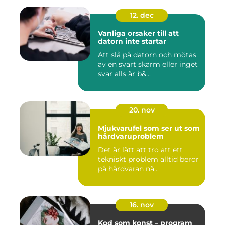
12. dec
Vanliga orsaker till att
datorn inte startar
Att slå på datorn och mötas
av en svart skärm eller inget
svar alls är b&...
20. nov
Mjukvarufel som ser ut som
hårdvaruproblem
Det är lätt att tro att ett
tekniskt problem alltid beror
på hårdvaran nä...
16. nov
Kod som konst – program