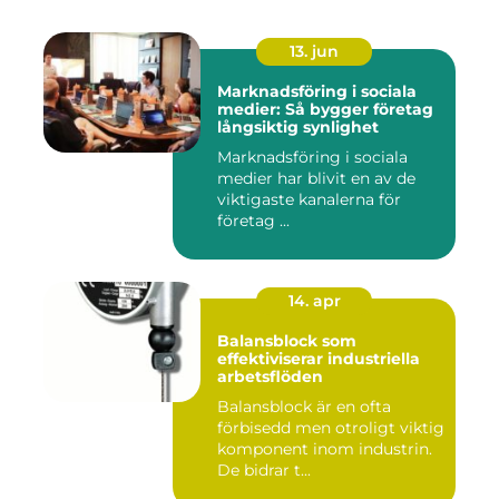
13. jun
Marknadsföring i sociala
medier: Så bygger företag
långsiktig synlighet
Marknadsföring i sociala
medier har blivit en av de
viktigaste kanalerna för
företag ...
14. apr
Balansblock som
effektiviserar industriella
arbetsflöden
Balansblock är en ofta
förbisedd men otroligt viktig
komponent inom industrin.
De bidrar t...