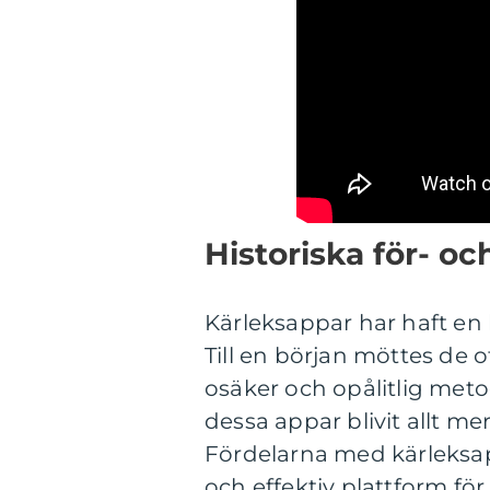
Historiska för- o
Kärleksappar har haft en
Till en början möttes de 
osäker och opålitlig meto
dessa appar blivit allt me
Fördelarna med kärleksap
och effektiv plattform fö