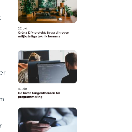
t
a
27. okt
Gröna DIY-projekt: Bygg din egen
miljövänliga teknik hemma
er
16. okt
De bästa tangentborden för
programmering
om
r