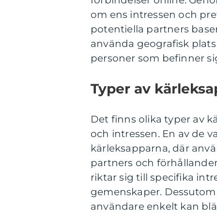
förbindelser online. Genom
om ens intressen och pr
potentiella partners base
använda geografisk plats
personer som befinner sig
Typer av kärleksa
Det finns olika typer av k
och intressen. En av de v
kärleksapparna, där anvä
partners och förhållande
riktar sig till specifika i
gemenskaper. Dessutom h
användare enkelt kan blä