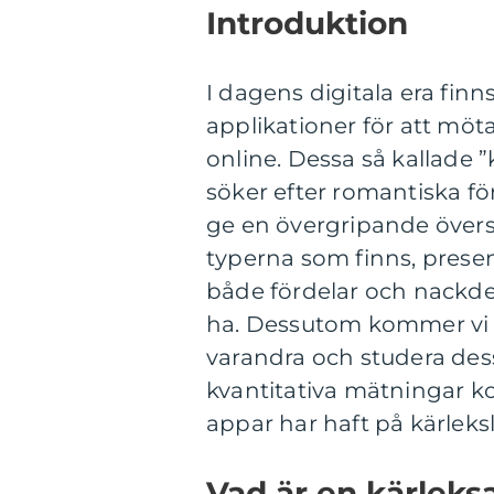
Introduktion
I dagens digitala era fin
applikationer för att möt
online. Dessa så kallade ”
söker efter romantiska fö
ge en övergripande översi
typerna som finns, prese
både fördelar och nackd
ha. Dessutom kommer vi at
varandra och studera dess
kvantitativa mätningar ko
appar har haft på kärleksl
Vad är en kärleks