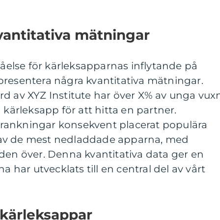
vantitativa mätningar
ståelse för kärleksapparnas inflytande på
presentera några kvantitativa mätningar.
rd av XYZ Institute har över X% av unga vux
 kärleksapp för att hitta en partner.
rankningar konsekvent placerat populära
av de mest nedladdade apparna, med
den över. Denna kvantitativa data ger en
a har utvecklats till en central del av vårt
 kärleksappar