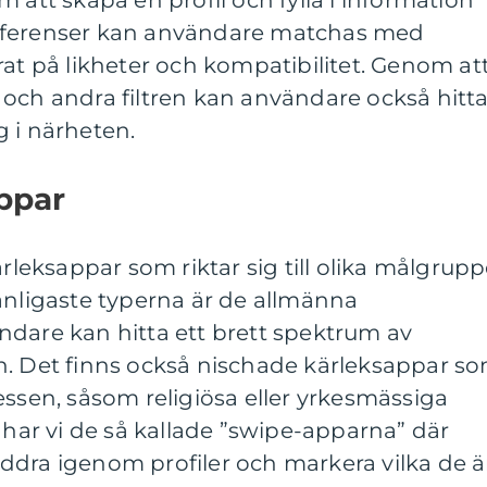
 att skapa en profil och fylla i information
eferenser kan användare matchas med
rat på likheter och kompatibilitet. Genom at
 och andra filtren kan användare också hitt
 i närheten.
ppar
ärleksappar som riktar sig till olika målgrupp
anligaste typerna är de allmänna
ndare kan hitta ett brett spektrum av
n. Det finns också nischade kärleksappar s
ntressen, såsom religiösa eller yrkesmässiga
ar vi de så kallade ”swipe-apparna” där
ddra igenom profiler och markera vilka de ä