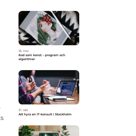
16. nov
Kod som konst – program och
algoritmer
r
31. okt
Att hyra en IT-konsult i Stockholm
ts