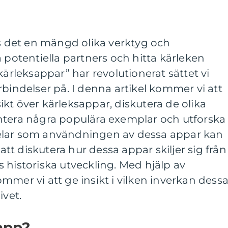
ns det en mängd olika verktyg och
a potentiella partners och hitta kärleken
kärleksappar” har revolutionerat sättet vi
rbindelser på. I denna artikel kommer vi att
kt över kärleksappar, diskutera de olika
ntera några populära exemplar och utforska
elar som användningen av dessa appar kan
t diskutera hur dessa appar skiljer sig från
 historiska utveckling. Med hjälp av
mmer vi att ge insikt i vilken inverkan dess
ivet.
app?