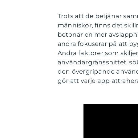
Trots att de betjänar sa
människor, finns det skil
betonar en mer avslappnad 
andra fokuserar på att by
Andra faktorer som skilje
användargränssnittet, s
den övergripande använda
gör att varje app attrahe