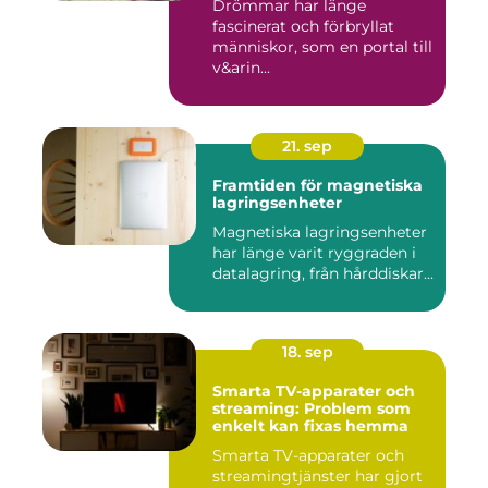
Drömmar har länge
fascinerat och förbryllat
människor, som en portal till
v&arin...
21. sep
Framtiden för magnetiska
lagringsenheter
Magnetiska lagringsenheter
har länge varit ryggraden i
datalagring, från hårddiskar...
18. sep
Smarta TV-apparater och
streaming: Problem som
enkelt kan fixas hemma
Smarta TV-apparater och
streamingtjänster har gjort