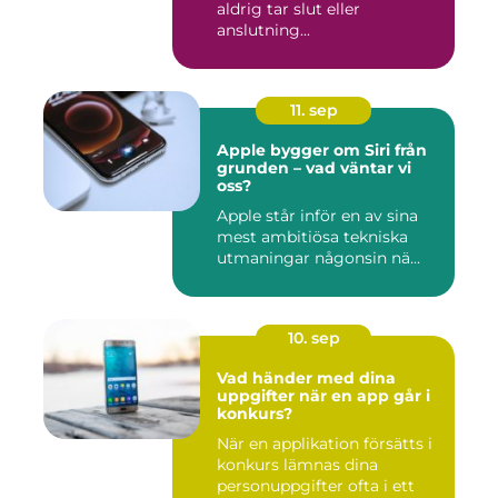
aldrig tar slut eller
anslutning...
11. sep
Apple bygger om Siri från
grunden – vad väntar vi
oss?
Apple står inför en av sina
mest ambitiösa tekniska
utmaningar någonsin nä...
10. sep
Vad händer med dina
uppgifter när en app går i
konkurs?
När en applikation försätts i
konkurs lämnas dina
personuppgifter ofta i ett