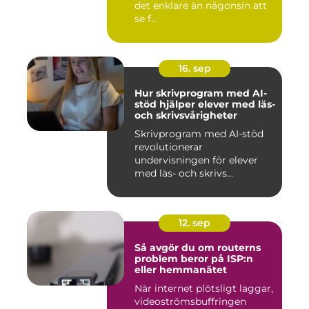
det enklare än någonsin att
se f...
16. sep
Hur skrivprogram med AI-
stöd hjälper elever med läs-
och skrivsvårigheter
Skrivprogram med AI-stöd
revolutionerar
undervisningen för elever
med läs- och skrivs...
12. sep
Så avgör du om routerns
problem beror på ISP:n
eller hemmanätet
När internet plötsligt laggar,
videoströmsbuffringen