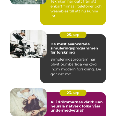
Tekniken har gått från att
enbart finnas i telefoner och
wearables till att nu kunna
int...
25. sep
De mest avancerade
simuleringsprogrammen
för forskning
Simuleringsprogram har
blivit oumbärliga verktyg
inom modern forskning. De
gör det mö...
23. sep
AI i drömmarnas värld: Kan
neurala nätverk tolka våra
undermedvetna?