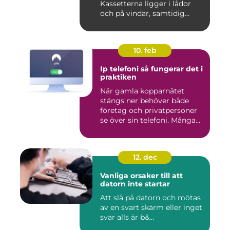
Kassetterna ligger i lådor
och på vindar, samtidig...
10. feb
Ip telefoni så fungerar det i
praktiken
När gamla kopparnätet
stängs ner behöver både
företag och privatpersoner
se över sin telefoni. Många...
12. dec
Vanliga orsaker till att
datorn inte startar
Att slå på datorn och mötas
av en svart skärm eller inget
svar alls är b&...