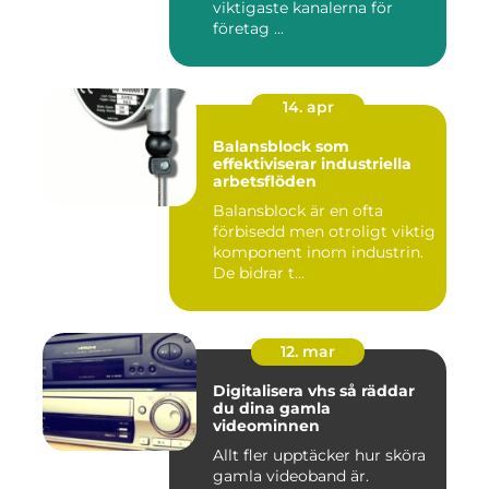
viktigaste kanalerna för
företag ...
14. apr
Balansblock som
effektiviserar industriella
arbetsflöden
Balansblock är en ofta
förbisedd men otroligt viktig
komponent inom industrin.
De bidrar t...
12. mar
Digitalisera vhs så räddar
du dina gamla
videominnen
Allt fler upptäcker hur sköra
gamla videoband är.