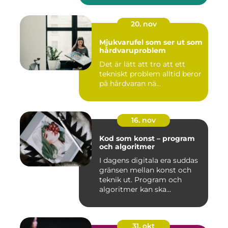
20. nov
Mjukvarufel som ser ut som
hårdvaruproblem
Det är lätt att tro att ett
tekniskt problem alltid beror
på hårdvaran nä...
16. nov
Kod som konst – program
och algoritmer
I dagens digitala era suddas
gränsen mellan konst och
teknik ut. Program och
algoritmer kan ska...
31. okt