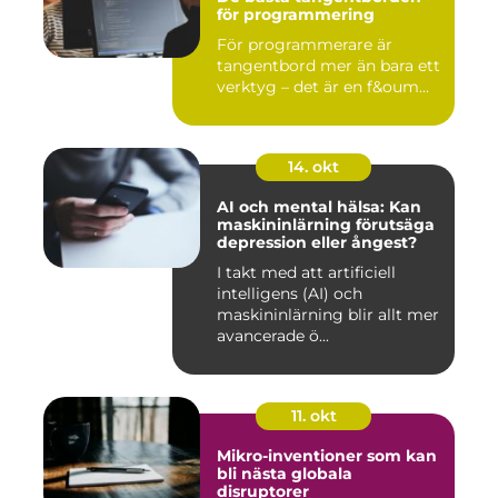
för programmering
För programmerare är
tangentbord mer än bara ett
verktyg – det är en f&oum...
14. okt
AI och mental hälsa: Kan
maskininlärning förutsäga
depression eller ångest?
I takt med att artificiell
intelligens (AI) och
maskininlärning blir allt mer
avancerade ö...
11. okt
Mikro-inventioner som kan
bli nästa globala
disruptorer