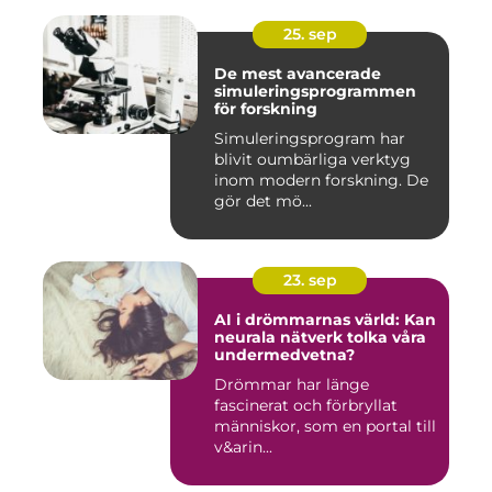
25. sep
De mest avancerade
simuleringsprogrammen
för forskning
Simuleringsprogram har
blivit oumbärliga verktyg
inom modern forskning. De
gör det mö...
23. sep
AI i drömmarnas värld: Kan
neurala nätverk tolka våra
undermedvetna?
Drömmar har länge
fascinerat och förbryllat
människor, som en portal till
v&arin...