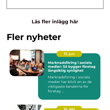
Läs fler inlägg här
Fler nyheter
13. jun
Marknadsföring i sociala
medier: Så bygger företag
långsiktig synlighet
Marknadsföring i sociala
medier har blivit en av de
viktigaste kanalerna för
företag ...
14. apr