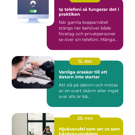
Ip telefoni så fungerar det i
praktiken
När gamla kopparnätet
stängs ner behöver både
företag och privatpersoner
se över sin telefoni. Många...
12. dec
Vanliga orsaker till att
datorn inte startar
Att slå på datorn och mötas
av en svart skärm eller inget
svar alls är b&...
20. nov
Mjukvarufel som ser ut som
hårdvaruproblem