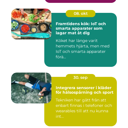
08. okt
Framtidens kök: IoT och
smarta apparater som
lagar mat åt dig
Köket har länge varit
hemmets hjärta, men med
IoT och smarta apparater
förä...
30. sep
Integrera sensorer i kläder
för hälsospårning och sport
Tekniken har gått från att
enbart finnas i telefoner och
wearables till att nu kunna
int...