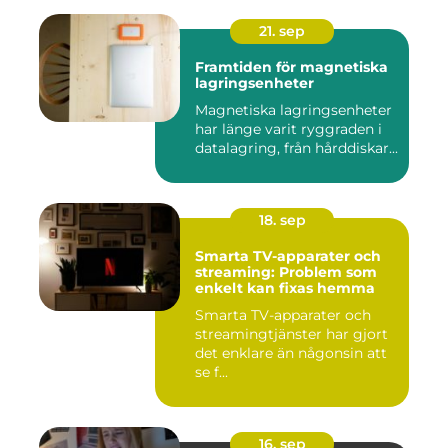
21. sep
Framtiden för magnetiska
lagringsenheter
Magnetiska lagringsenheter
har länge varit ryggraden i
datalagring, från hårddiskar...
18. sep
Smarta TV-apparater och
streaming: Problem som
enkelt kan fixas hemma
Smarta TV-apparater och
streamingtjänster har gjort
det enklare än någonsin att
se f...
16. sep