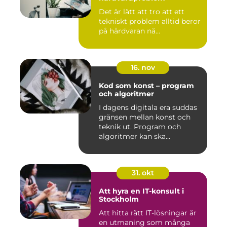
Det är lätt att tro att ett
tekniskt problem alltid beror
på hårdvaran nä...
16. nov
Kod som konst – program
och algoritmer
I dagens digitala era suddas
gränsen mellan konst och
teknik ut. Program och
algoritmer kan ska...
31. okt
Att hyra en IT-konsult i
Stockholm
Att hitta rätt IT-lösningar är
en utmaning som många