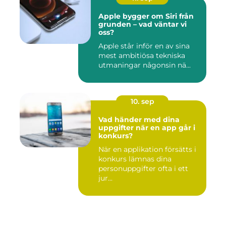
Apple bygger om Siri från
grunden – vad väntar vi
oss?
Apple står inför en av sina
mest ambitiösa tekniska
utmaningar någonsin nä...
10. sep
Vad händer med dina
uppgifter när en app går i
konkurs?
När en applikation försätts i
konkurs lämnas dina
personuppgifter ofta i ett
jur...