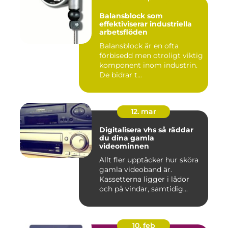
Balansblock som
effektiviserar industriella
arbetsflöden
Balansblock är en ofta
förbisedd men otroligt viktig
komponent inom industrin.
De bidrar t...
12. mar
Digitalisera vhs så räddar
du dina gamla
videominnen
Allt fler upptäcker hur sköra
gamla videoband är.
Kassetterna ligger i lådor
och på vindar, samtidig...
10. feb