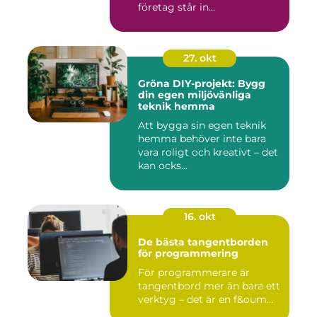
företag står in...
27. okt
Gröna DIY-projekt: Bygg
din egen miljövänliga
teknik hemma
Att bygga sin egen teknik
hemma behöver inte bara
vara roligt och kreativt – det
kan ocks...
16. okt
De bästa tangentborden
för programmering
För programmerare är
tangentbord mer än bara ett
verktyg – det är en f&oum...