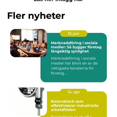
Fler nyheter
13. jun
Marknadsföring i sociala
medier: Så bygger företag
långsiktig synlighet
Marknadsföring i sociala
medier har blivit en av de
viktigaste kanalerna för
företag ...
14. apr
Balansblock som
effektiviserar industriella
arbetsflöden
Balansblock är en ofta