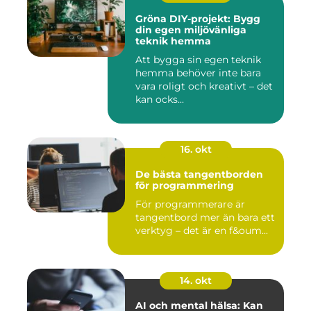
Gröna DIY-projekt: Bygg
din egen miljövänliga
teknik hemma
Att bygga sin egen teknik
hemma behöver inte bara
vara roligt och kreativt – det
kan ocks...
16. okt
De bästa tangentborden
för programmering
För programmerare är
tangentbord mer än bara ett
verktyg – det är en f&oum...
14. okt
AI och mental hälsa: Kan