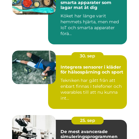
smarta apparater som
lagar mat åt dig
Köket har länge varit
hemmets hjärta, men med
IoT och smarta apparater
förä...
30. sep
Integrera sensorer i kläder
för hälsospårning och sport
Tekniken har gått från att
enbart finnas i telefoner och
wearables till att nu kunna
int...
25. sep
De mest avancerade
simuleringsprogrammen