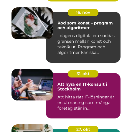
16. nov
Kod som konst – program
och algoritmer
I dagens digitala era suddas
gränsen mellan konst och
teknik ut. Program och
algoritmer kan ska...
31. okt
Att hyra en IT-konsult i
Stockholm
Att hitta rätt IT-lösningar är
en utmaning som många
företag står in...
27. okt