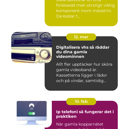
förbisedd men otroligt viktig
komponent inom industrin.
De bidrar t...
12. mar
Digitalisera vhs så räddar
du dina gamla
videominnen
Allt fler upptäcker hur sköra
gamla videoband är.
Kassetterna ligger i lådor
och på vindar, samtidig...
10. feb
Ip telefoni så fungerar det i
praktiken
När gamla kopparnätet