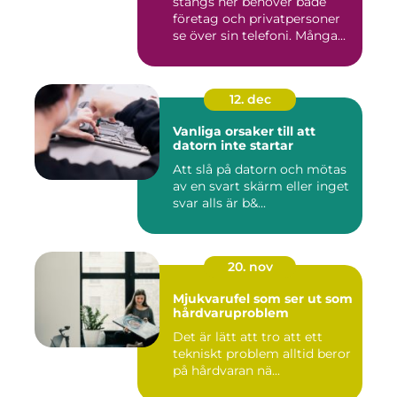
stängs ner behöver både
företag och privatpersoner
se över sin telefoni. Många...
12. dec
Vanliga orsaker till att
datorn inte startar
Att slå på datorn och mötas
av en svart skärm eller inget
svar alls är b&...
20. nov
Mjukvarufel som ser ut som
hårdvaruproblem
Det är lätt att tro att ett
tekniskt problem alltid beror
på hårdvaran nä...