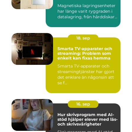
Magnetiska lagringsenheter
har länge varit ryggraden i
datalagring, från hårddiskar...
18. sep
Smarta TV-apparater och
streaming: Problem som
enkelt kan fixas hemma
Smarta TV-apparater och
streamingtjänster har gjort
det enklare än någonsin att
se f...
16. sep
Hur skrivprogram med AI-
stöd hjälper elever med läs-
och skrivsvårigheter
Skrivprogram med AI-stöd