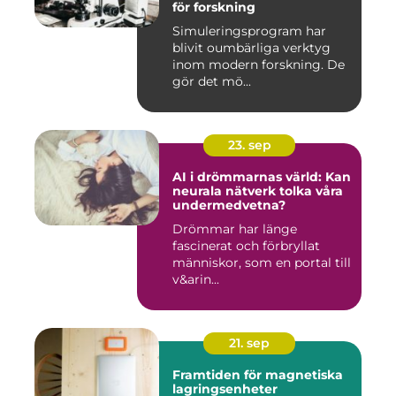
för forskning
Simuleringsprogram har
blivit oumbärliga verktyg
inom modern forskning. De
gör det mö...
23. sep
AI i drömmarnas värld: Kan
neurala nätverk tolka våra
undermedvetna?
Drömmar har länge
fascinerat och förbryllat
människor, som en portal till
v&arin...
21. sep
Framtiden för magnetiska
lagringsenheter