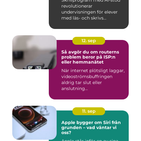
revolutionerar
undervisningen för elever
med läs- och skrivs...
12. sep
Så avgör du om routerns
problem beror på ISP:n
eller hemmanätet
När internet plötsligt laggar,
videoströmsbuffringen
aldrig tar slut eller
anslutning...
11. sep
Apple bygger om Siri från
grunden – vad väntar vi
oss?
Apple står inför en av sina