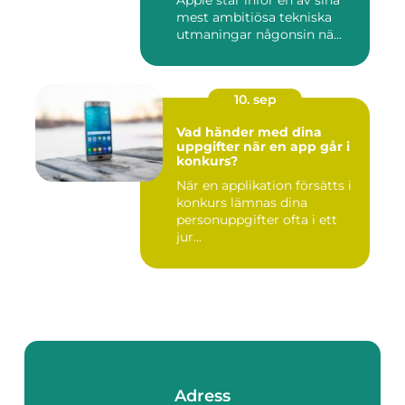
mest ambitiösa tekniska
utmaningar någonsin nä...
10. sep
Vad händer med dina
uppgifter när en app går i
konkurs?
När en applikation försätts i
konkurs lämnas dina
personuppgifter ofta i ett
jur...
Adress