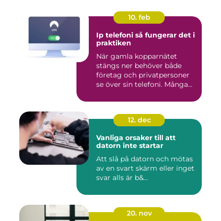
10. feb
Ip telefoni så fungerar det i
praktiken
När gamla kopparnätet
stängs ner behöver både
företag och privatpersoner
se över sin telefoni. Många...
12. dec
Vanliga orsaker till att
datorn inte startar
Att slå på datorn och mötas
av en svart skärm eller inget
svar alls är b&...
20. nov