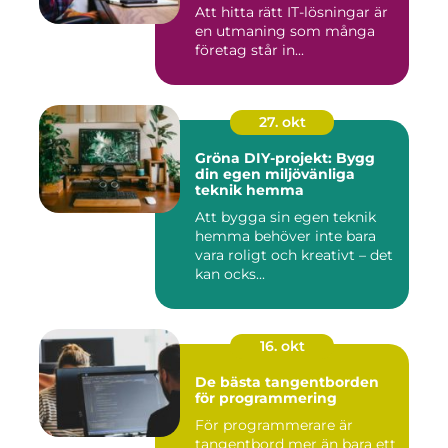
Att hitta rätt IT-lösningar är
en utmaning som många
företag står in...
27. okt
Gröna DIY-projekt: Bygg
din egen miljövänliga
teknik hemma
Att bygga sin egen teknik
hemma behöver inte bara
vara roligt och kreativt – det
kan ocks...
16. okt
De bästa tangentborden
för programmering
För programmerare är
tangentbord mer än bara ett