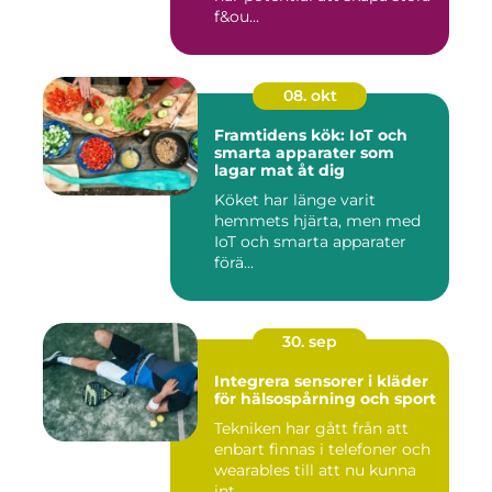
f&ou...
08. okt
Framtidens kök: IoT och
smarta apparater som
lagar mat åt dig
Köket har länge varit
hemmets hjärta, men med
IoT och smarta apparater
förä...
30. sep
Integrera sensorer i kläder
för hälsospårning och sport
Tekniken har gått från att
enbart finnas i telefoner och
wearables till att nu kunna
int...