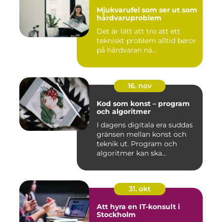
Mjukvarufel som ser ut som
hårdvaruproblem
Det är lätt att tro att ett
tekniskt problem alltid beror
på hårdvaran nä...
16. nov
Kod som konst – program
och algoritmer
I dagens digitala era suddas
gränsen mellan konst och
teknik ut. Program och
algoritmer kan ska...
31. okt
Att hyra en IT-konsult i
Stockholm