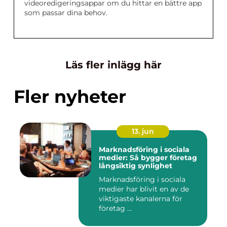
videoredigeringsappar om du hittar en bättre app
som passar dina behov.
Läs fler inlägg här
Fler nyheter
13. jun
Marknadsföring i sociala
medier: Så bygger företag
långsiktig synlighet
Marknadsföring i sociala
medier har blivit en av de
viktigaste kanalerna för
företag ...