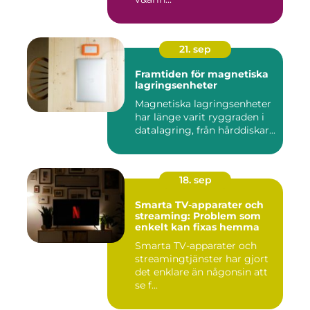
21. sep
Framtiden för magnetiska
lagringsenheter
Magnetiska lagringsenheter
har länge varit ryggraden i
datalagring, från hårddiskar...
18. sep
Smarta TV-apparater och
streaming: Problem som
enkelt kan fixas hemma
Smarta TV-apparater och
streamingtjänster har gjort
det enklare än någonsin att
se f...