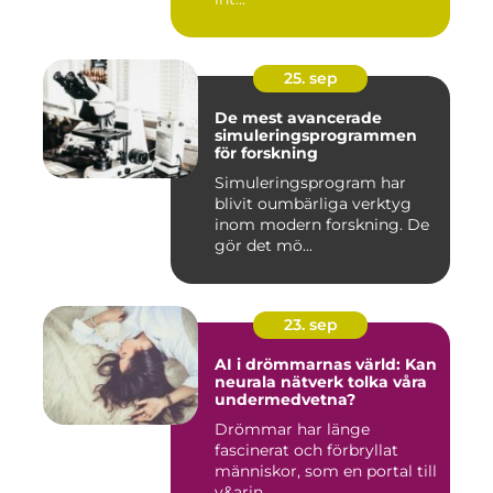
25. sep
De mest avancerade
simuleringsprogrammen
för forskning
Simuleringsprogram har
blivit oumbärliga verktyg
inom modern forskning. De
gör det mö...
23. sep
AI i drömmarnas värld: Kan
neurala nätverk tolka våra
undermedvetna?
Drömmar har länge
fascinerat och förbryllat
människor, som en portal till
v&arin...