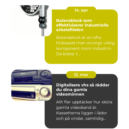
14. apr
Balansblock som
effektiviserar industriella
arbetsflöden
Balansblock är en ofta
förbisedd men otroligt viktig
komponent inom industrin.
De bidrar t...
12. mar
Digitalisera vhs så räddar
du dina gamla
videominnen
Allt fler upptäcker hur sköra
gamla videoband är.
Kassetterna ligger i lådor
och på vindar, samtidig...