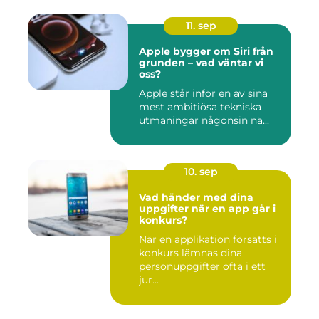
11. sep
Apple bygger om Siri från
grunden – vad väntar vi
oss?
Apple står inför en av sina
mest ambitiösa tekniska
utmaningar någonsin nä...
10. sep
Vad händer med dina
uppgifter när en app går i
konkurs?
När en applikation försätts i
konkurs lämnas dina
personuppgifter ofta i ett
jur...