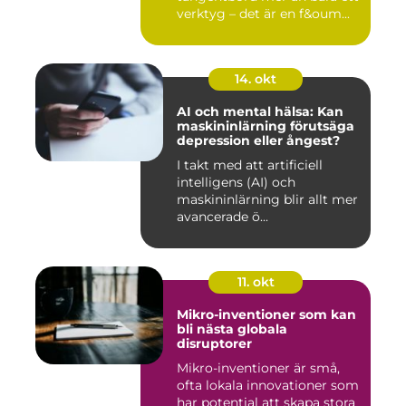
verktyg – det är en f&oum...
14. okt
AI och mental hälsa: Kan
maskininlärning förutsäga
depression eller ångest?
I takt med att artificiell
intelligens (AI) och
maskininlärning blir allt mer
avancerade ö...
11. okt
Mikro-inventioner som kan
bli nästa globala
disruptorer
Mikro-inventioner är små,
ofta lokala innovationer som
har potential att skapa stora