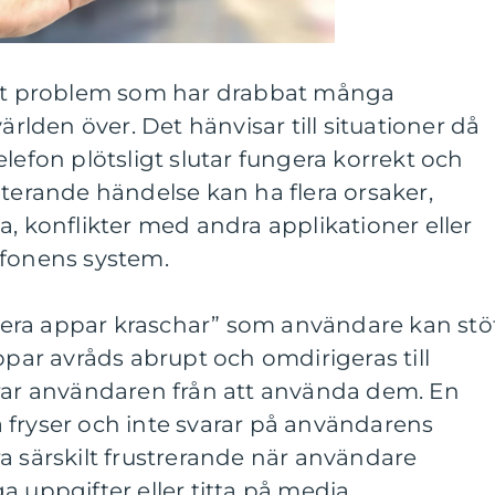
ett problem som har drabbat många
den över. Det hänvisar till situationer då
lefon plötsligt slutar fungera korrekt och
iterande händelse kan ha flera orsaker,
a, konflikter med andra applikationer eller
efonens system.
”flera appar kraschar” som användare kan stö
ppar avråds abrupt och omdirigeras till
drar användaren från att använda dem. En
 fryser och inte svarar på användarens
a särskilt frustrerande när användare
 uppgifter eller titta på media.