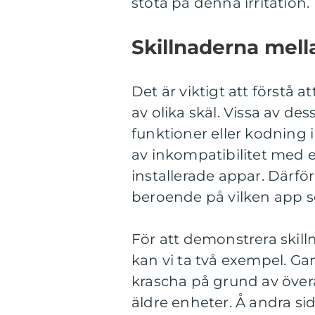
stöta på denna irritation.
Skillnaderna mella
Det är viktigt att förstå a
av olika skäl. Vissa av des
funktioner eller kodning
av inkompatibilitet med 
installerade appar. Därfö
beroende på vilken app s
För att demonstrera skill
kan vi ta två exempel. 
krascha på grund av öve
äldre enheter. Å andra s