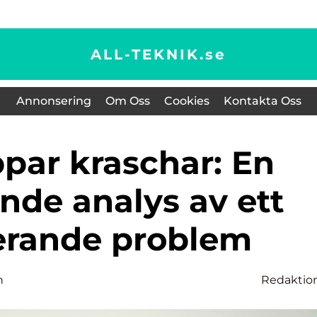
ALL-TEKNIK.
se
Annonsering
Om Oss
Cookies
Kontakta Oss
nde analys av ett
rerande problem
n
Redaktio