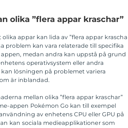
n olika ”flera appar kraschar”
tt olika appar kan lida av ”flera appar krascha
sa problem kan vara relaterade till specifika
 i appen, medan andra kan uppstå på grund
enhetens operativsystem eller andra
r kan lösningen på problemet variera
om är inblandad.
naderna mellan olika ”flera appar kraschar”
Game-appen Pokémon Go kan till exempel
ranvändning av enhetens CPU eller GPU på
idan kan sociala medieapplikationer som