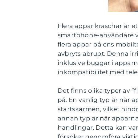
Flera appar kraschar är 
smartphone-användare värl
flera appar på ens mobilte
avbryts abrupt. Denna irr
inklusive buggar i apparn
inkompatibilitet med tel
Det finns olika typer av 
på. En vanlig typ är när a
startskärmen, vilket hin
annan typ är när apparna
handlingar. Detta kan var
försöker genomföra viktiga