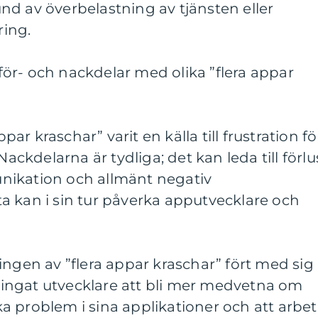
d av överbelastning av tjänsten eller
ing.
ör- och nackdelar med olika ”flera appar
ppar kraschar” varit en källa till frustration fö
kdelarna är tydliga; det kan leda till förlu
nikation och allmänt negativ
a kan i sin tur påverka apputvecklare och
ingen av ”flera appar kraschar” fört med sig
 tvingat utvecklare att bli mer medvetna om
 problem i sina applikationer och att arbe