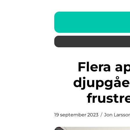
Flera appar kraschar: En
djupgåe
frust
19 september 2023
Jon Larsso