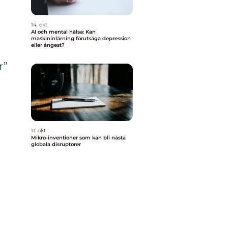
14. okt
AI och mental hälsa: Kan
maskininlärning förutsäga depression
eller ångest?
r”
11. okt
Mikro-inventioner som kan bli nästa
globala disruptorer