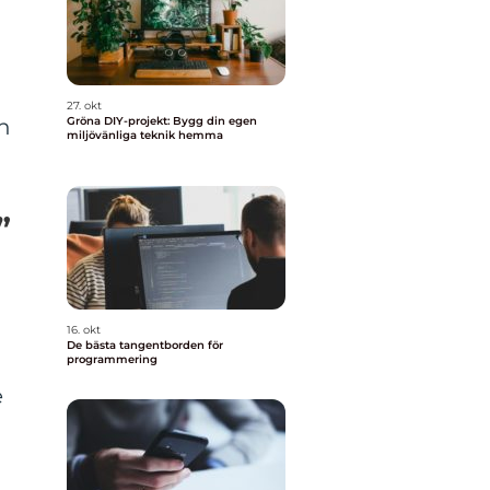
27. okt
h
Gröna DIY-projekt: Bygg din egen
miljövänliga teknik hemma
”
16. okt
De bästa tangentborden för
programmering
e