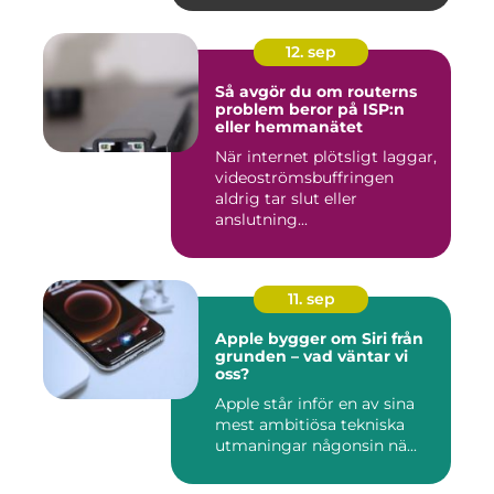
12. sep
Så avgör du om routerns
problem beror på ISP:n
eller hemmanätet
När internet plötsligt laggar,
videoströmsbuffringen
aldrig tar slut eller
anslutning...
11. sep
Apple bygger om Siri från
grunden – vad väntar vi
oss?
Apple står inför en av sina
mest ambitiösa tekniska
utmaningar någonsin nä...