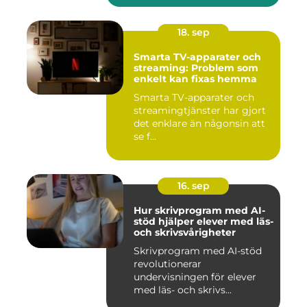
18. sep
Smarta TV-apparater och
streaming: Problem som
enkelt kan fixas hemma
Smarta TV-apparater och
streamingtjänster har gjort
det enklare än någonsin att
se f...
16. sep
Hur skrivprogram med AI-
stöd hjälper elever med läs-
och skrivsvårigheter
Skrivprogram med AI-stöd
revolutionerar
undervisningen för elever
med läs- och skrivs...