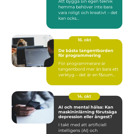
Att bygga sin egen teknik
hemma behöver inte bara
vara roligt och kreativt – det
kan ocks...
16. okt
De bästa tangentborden
för programmering
För programmerare är
tangentbord mer än bara ett
verktyg – det är en f&oum...
14. okt
AI och mental hälsa: Kan
maskininlärning förutsäga
depression eller ångest?
I takt med att artificiell
intelligens (AI) och