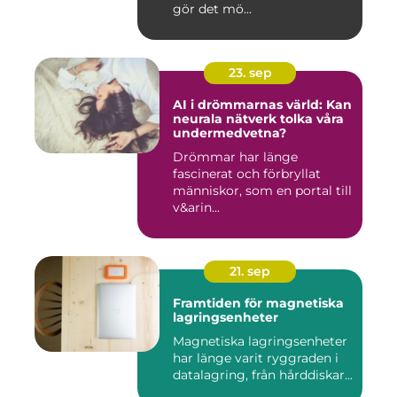
gör det mö...
23. sep
AI i drömmarnas värld: Kan
neurala nätverk tolka våra
undermedvetna?
Drömmar har länge
fascinerat och förbryllat
människor, som en portal till
v&arin...
21. sep
Framtiden för magnetiska
lagringsenheter
Magnetiska lagringsenheter
har länge varit ryggraden i
datalagring, från hårddiskar...