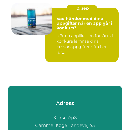
10. sep
Vad händer med dina
uppgifter när en app går i
konkurs?
När en applikation försätts i
konkurs lämnas dina
personuppgifter ofta i ett
jur...
Adress