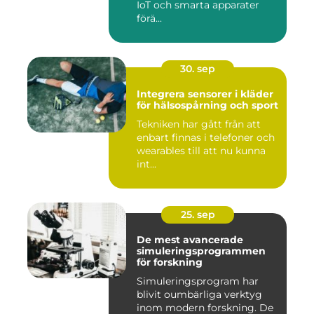
IoT och smarta apparater
förä...
30. sep
Integrera sensorer i kläder
för hälsospårning och sport
Tekniken har gått från att
enbart finnas i telefoner och
wearables till att nu kunna
int...
25. sep
De mest avancerade
simuleringsprogrammen
för forskning
Simuleringsprogram har
blivit oumbärliga verktyg
inom modern forskning. De