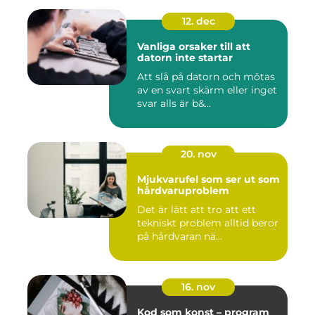
12. dec
Vanliga orsaker till att
datorn inte startar
Att slå på datorn och mötas
av en svart skärm eller inget
svar alls är b&...
20. nov
Mjukvarufel som ser ut som
hårdvaruproblem
Det är lätt att tro att ett
tekniskt problem alltid beror
på hårdvaran nä...
16. nov
Kod som konst – program