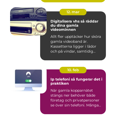
12. mar
Digitalisera vhs så räddar
du dina gamla
videominnen
Allt fler upptäcker hur sköra
gamla videoband är.
Kassetterna ligger i lådor
och på vindar, samtidig...
10. feb
Ip telefoni så fungerar det i
praktiken
När gamla kopparnätet
stängs ner behöver både
företag och privatpersoner
se över sin telefoni. Många...