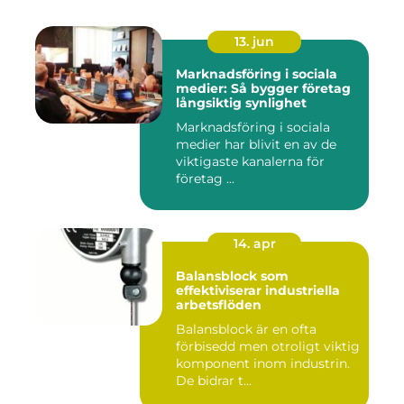
13. jun
Marknadsföring i sociala
medier: Så bygger företag
långsiktig synlighet
Marknadsföring i sociala
medier har blivit en av de
viktigaste kanalerna för
företag ...
14. apr
Balansblock som
effektiviserar industriella
arbetsflöden
Balansblock är en ofta
förbisedd men otroligt viktig
komponent inom industrin.
De bidrar t...