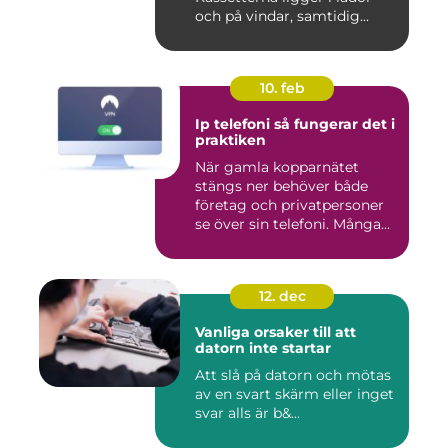
och på vindar, samtidig...
10. feb
Ip telefoni så fungerar det i
praktiken
När gamla kopparnätet
stängs ner behöver både
företag och privatpersoner
se över sin telefoni. Många...
12. dec
Vanliga orsaker till att
datorn inte startar
Att slå på datorn och mötas
av en svart skärm eller inget
svar alls är b&...