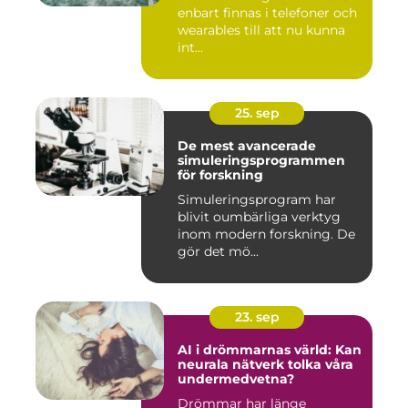
enbart finnas i telefoner och
wearables till att nu kunna
int...
25. sep
De mest avancerade
simuleringsprogrammen
för forskning
Simuleringsprogram har
blivit oumbärliga verktyg
inom modern forskning. De
gör det mö...
23. sep
AI i drömmarnas värld: Kan
neurala nätverk tolka våra
undermedvetna?
Drömmar har länge