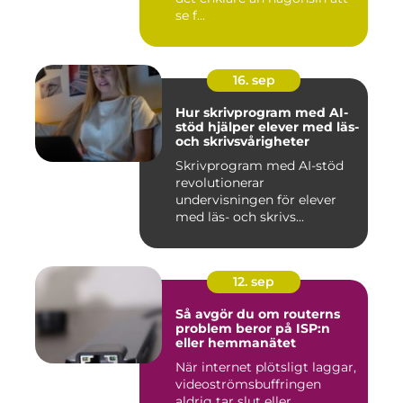
se f...
16. sep
Hur skrivprogram med AI-
stöd hjälper elever med läs-
och skrivsvårigheter
Skrivprogram med AI-stöd
revolutionerar
undervisningen för elever
med läs- och skrivs...
12. sep
Så avgör du om routerns
problem beror på ISP:n
eller hemmanätet
När internet plötsligt laggar,
videoströmsbuffringen
aldrig tar slut eller