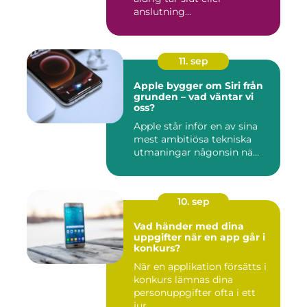
anslutning...
11. sep
Apple bygger om Siri från
grunden – vad väntar vi
oss?
Apple står inför en av sina
mest ambitiösa tekniska
utmaningar någonsin nä...
10. sep
Vad händer med dina
uppgifter när en app går i
konkurs?
När en applikation försätts i
konkurs lämnas dina
personuppgifter ofta i ett
jur...