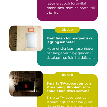
fascinerat och förbryllat
människor, som en portal till
v&arin...
21. sep
Framtiden för magnetiska
lagringsenheter
Magnetiska lagringsenheter
har länge varit ryggraden i
datalagring, från hårddiskar...
18. sep
Smarta TV-apparater och
streaming: Problem som
enkelt kan fixas hemma
Smarta TV-apparater och
streamingtjänster har gjort
det enklare än någonsin att