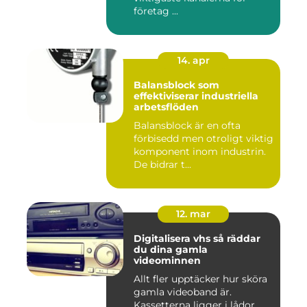
företag ...
14. apr
Balansblock som
effektiviserar industriella
arbetsflöden
Balansblock är en ofta
förbisedd men otroligt viktig
komponent inom industrin.
De bidrar t...
12. mar
Digitalisera vhs så räddar
du dina gamla
videominnen
Allt fler upptäcker hur sköra
gamla videoband är.
Kassetterna ligger i lådor