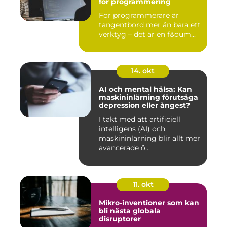
för programmering
För programmerare är
tangentbord mer än bara ett
verktyg – det är en f&oum...
14. okt
AI och mental hälsa: Kan
maskininlärning förutsäga
depression eller ångest?
I takt med att artificiell
intelligens (AI) och
maskininlärning blir allt mer
avancerade ö...
11. okt
Mikro-inventioner som kan
bli nästa globala
disruptorer