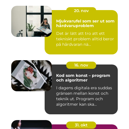
20. nov
Mjukvarufel som ser ut som
hårdvaruproblem
Det är lätt att tro att ett
tekniskt problem alltid beror
på hårdvaran nä...
16. nov
Kod som konst – program
och algoritmer
I dagens digitala era suddas
gränsen mellan konst och
teknik ut. Program och
algoritmer kan ska...
31. okt