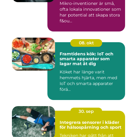
Mikro-inventioner är små,
ofta lokala innovationer som
har potential att skapa stora
f&ou...
08. okt
Framtidens kök: IoT och
smarta apparater som
lagar mat åt dig
Köket har länge varit
hemmets hjärta, men med
IoT och smarta apparater
förä...
30. sep
Integrera sensorer i kläder
för hälsospårning och sport
Tekniken har gått från att