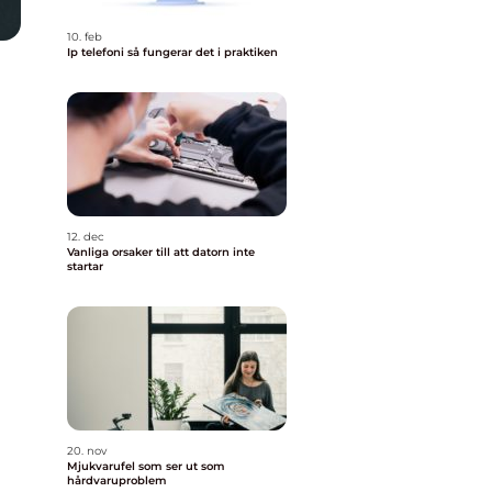
10. feb
Ip telefoni så fungerar det i praktiken
12. dec
Vanliga orsaker till att datorn inte
startar
20. nov
Mjukvarufel som ser ut som
hårdvaruproblem