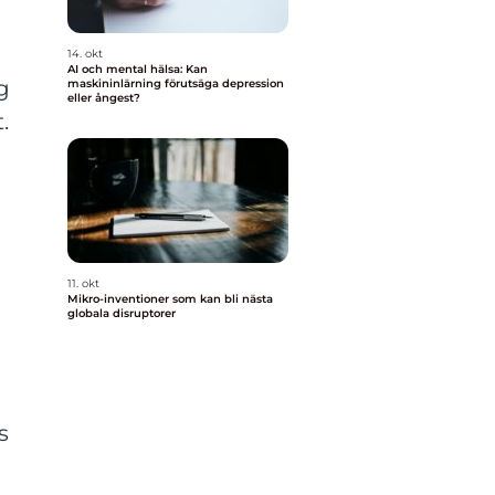
14. okt
AI och mental hälsa: Kan
g
maskininlärning förutsäga depression
eller ångest?
.
11. okt
Mikro-inventioner som kan bli nästa
globala disruptorer
s