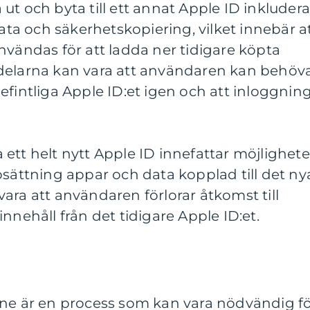
ut och byta till ett annat Apple ID inkludera
data och säkerhetskopiering, vilket innebär a
nvändas för att ladda ner tidigare köpta
delarna kan vara att användaren kan behöv
efintliga Apple ID:et igen och att inloggnin
ett helt nytt Apple ID innefattar möjlighet
psättning appar och data kopplad till det ny
ara att användaren förlorar åtkomst till
nnehåll från det tidigare Apple ID:et.
one är en process som kan vara nödvändig f