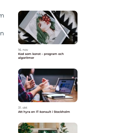
om
en
16. nov
Kod som konst – program och
algoritmer
31. okt
Att hyra en IT-konsult i Stockholm