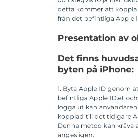
och stegvis följa instrukt
detta kommer att koppla f
från det befintliga Apple I
Presentation av o
Det finns huvudsa
byten på iPhone:
1. Byta Apple ID genom at
befintliga Apple ID:et oc
logga ut kan användaren sä
kopplad till det tidigare 
Denna metod kan kräva att
anges igen.