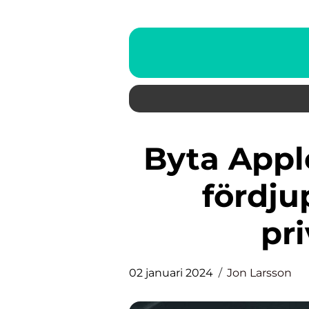
Byta Apple ID på iPhone – En
fördju
pr
02 januari 2024
Jon Larsson