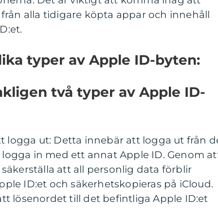
ionerna. Det är viktigt att komma ihåg att
rån alla tidigare köpta appar och innehåll
D:et.
lika typer av Apple ID-byten:
kligen två typer av Apple ID-
t logga ut: Detta innebär att logga ut från d
h logga in med ett annat Apple ID. Genom at
kerställa att all personlig data förblir
Apple ID:et och säkerhetskopieras på iCloud.
 lösenordet till det befintliga Apple ID:et