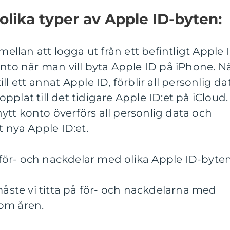
olika typer av Apple ID-byten:
 mellan att logga ut från ett befintligt Apple 
onto när man vill byta Apple ID på iPhone. N
ll ett annat Apple ID, förblir all personlig da
plat till det tidigare Apple ID:et på iCloud.
tt konto överförs all personlig data och
t nya Apple ID:et.
ör- och nackdelar med olika Apple ID-byten
måste vi titta på för- och nackdelarna med
om åren.