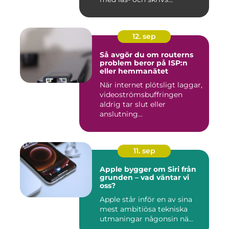
12. sep
Så avgör du om routerns
problem beror på ISP:n
eller hemmanätet
När internet plötsligt laggar,
videoströmsbuffringen
aldrig tar slut eller
anslutning...
11. sep
Apple bygger om Siri från
grunden – vad väntar vi
oss?
Apple står inför en av sina
mest ambitiösa tekniska
utmaningar någonsin nä...