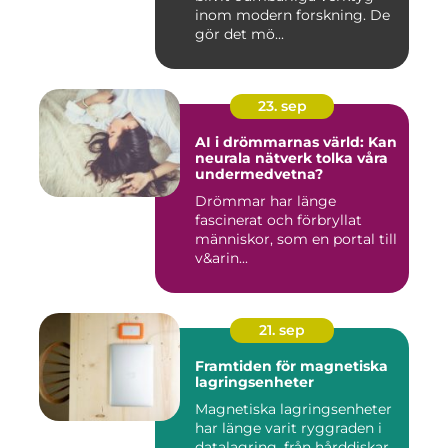
inom modern forskning. De
gör det mö...
23. sep
AI i drömmarnas värld: Kan
neurala nätverk tolka våra
undermedvetna?
Drömmar har länge
fascinerat och förbryllat
människor, som en portal till
v&arin...
21. sep
Framtiden för magnetiska
lagringsenheter
Magnetiska lagringsenheter
har länge varit ryggraden i
datalagring, från hårddiskar...