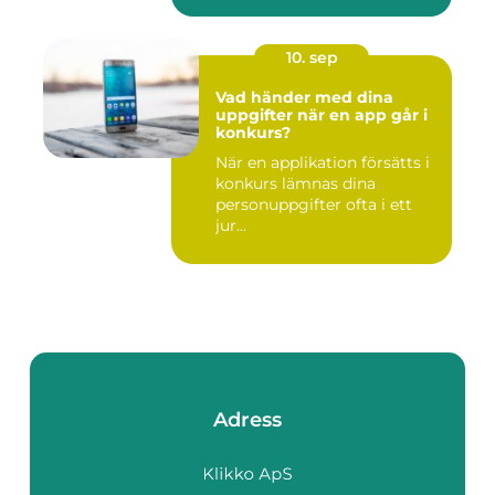
10. sep
Vad händer med dina
uppgifter när en app går i
konkurs?
När en applikation försätts i
konkurs lämnas dina
personuppgifter ofta i ett
jur...
Adress