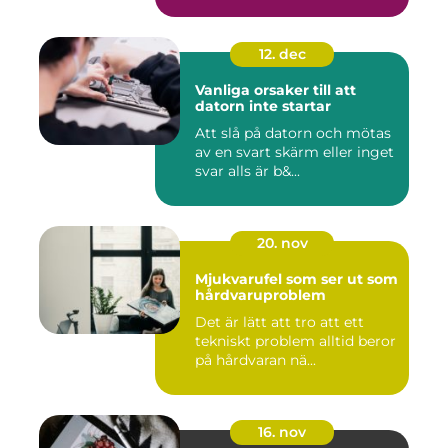
12. dec
Vanliga orsaker till att
datorn inte startar
Att slå på datorn och mötas
av en svart skärm eller inget
svar alls är b&...
20. nov
Mjukvarufel som ser ut som
hårdvaruproblem
Det är lätt att tro att ett
tekniskt problem alltid beror
på hårdvaran nä...
16. nov