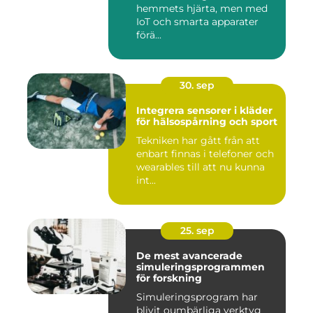
hemmets hjärta, men med
IoT och smarta apparater
förä...
30. sep
Integrera sensorer i kläder
för hälsospårning och sport
Tekniken har gått från att
enbart finnas i telefoner och
wearables till att nu kunna
int...
25. sep
De mest avancerade
simuleringsprogrammen
för forskning
Simuleringsprogram har
blivit oumbärliga verktyg