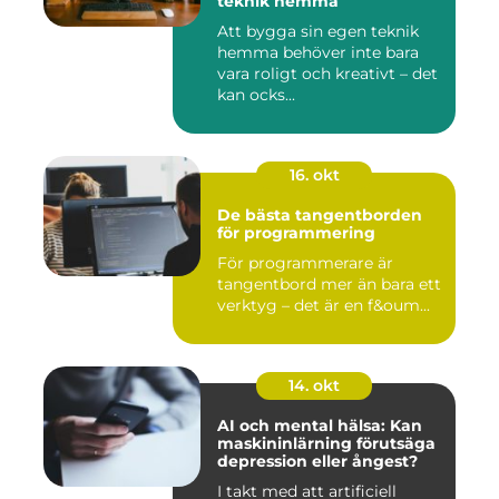
teknik hemma
Att bygga sin egen teknik
hemma behöver inte bara
vara roligt och kreativt – det
kan ocks...
16. okt
De bästa tangentborden
för programmering
För programmerare är
tangentbord mer än bara ett
verktyg – det är en f&oum...
14. okt
AI och mental hälsa: Kan
maskininlärning förutsäga
depression eller ångest?
I takt med att artificiell