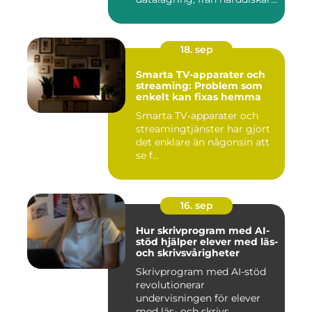
18. sep
Smarta TV-apparater och
streaming: Problem som
enkelt kan fixas hemma
Smarta TV-apparater och
streamingtjänster har gjort
det enklare än någonsin att
se f...
16. sep
Hur skrivprogram med AI-
stöd hjälper elever med läs-
och skrivsvårigheter
Skrivprogram med AI-stöd
revolutionerar
undervisningen för elever
med läs- och skrivs...