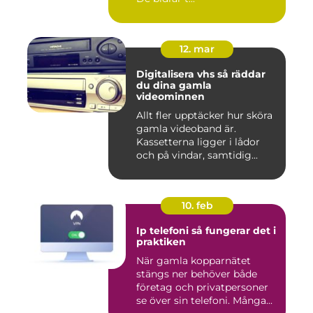
12. mar
Digitalisera vhs så räddar
du dina gamla
videominnen
Allt fler upptäcker hur sköra
gamla videoband är.
Kassetterna ligger i lådor
och på vindar, samtidig...
10. feb
Ip telefoni så fungerar det i
praktiken
När gamla kopparnätet
stängs ner behöver både
företag och privatpersoner
se över sin telefoni. Många...