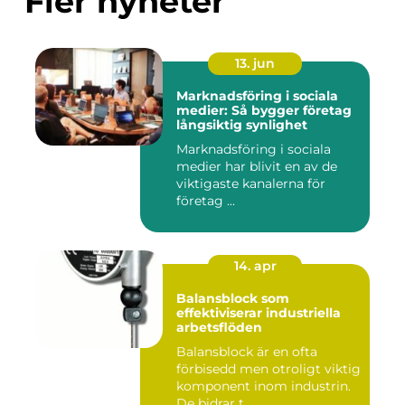
Fler nyheter
13. jun
Marknadsföring i sociala
medier: Så bygger företag
långsiktig synlighet
Marknadsföring i sociala
medier har blivit en av de
viktigaste kanalerna för
företag ...
14. apr
Balansblock som
effektiviserar industriella
arbetsflöden
Balansblock är en ofta
förbisedd men otroligt viktig
komponent inom industrin.
De bidrar t...