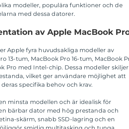
 olika modeller, populära funktioner och de
elarna med dessa datorer.
ntation av Apple MacBook Pr
r Apple fyra huvudsakliga modeller av
ro 13-tum, MacBook Pro 16-tum, MacBook P
Pro med Intel-chip. Dessa modeller skiljer
 prestanda, vilket ger användare möjlighet att
 deras specifika behov och krav.
n minsta modellen och är idealisk för
en bärbar dator med hög prestanda och
 Retina-skärm, snabb SSD-lagring och en
möjliggör smidig multitasking och tunga