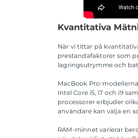
Kvantitativa Mät
När vi tittar på kvantita
prestandafaktorer som p
lagringsutrymme och batt
MacBook Pro-modellerna er
Intel Core i5, i7 och i9 
processorer erbjuder olik
användare kan välja en s
RAM-minnet varierar bero