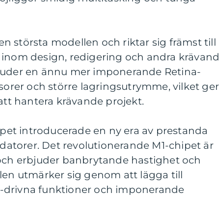
 största modellen och riktar sig främst till
 inom design, redigering och andra krävan
bjuder en ännu mer imponerande Retina-
ssorer och större lagringsutrymme, vilket ger
 att hantera krävande projekt.
et introducerade en ny era av prestanda
e-datorer. Det revolutionerande M1-chipet är
 och erbjuder banbrytande hastighet och
len utmärker sig genom att lägga till
 AI-drivna funktioner och imponerande