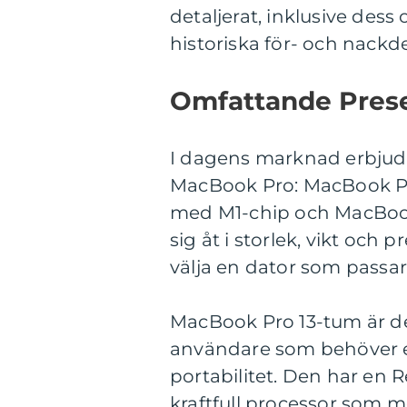
detaljerat, inklusive dess
historiska för- och nackd
Omfattande Prese
I dagens marknad erbjude
MacBook Pro: MacBook P
med M1-chip och MacBook 
sig åt i storlek, vikt och
välja en dator som passar
MacBook Pro 13-tum är de
användare som behöver 
portabilitet. Den har en
kraftfull processor som 