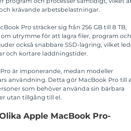
ler program och processer samtidigt, vilket ä
g och krävande arbetsbelastningar.
ok Pro sträcker sig från 256 GB till 8 TB,
 om utrymme för att lagra filer, program oc
juder också snabbare SSD-lagring, vilket led
gar och kortare laddningstider.
 Pro är imponerande, medan modeller
ars användning. Detta gör MacBook Pro till 
 personer som behöver använda sin bärbara
utan tillgång till el.
 Olika Apple MacBook Pro-