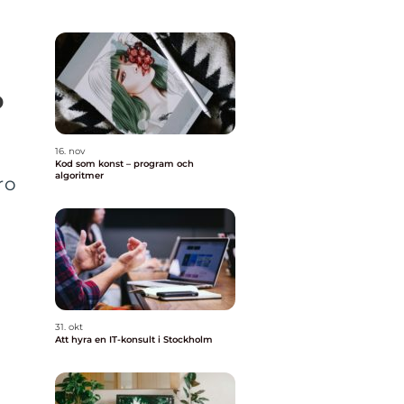
o
16. nov
Kod som konst – program och
algoritmer
ro
31. okt
Att hyra en IT-konsult i Stockholm