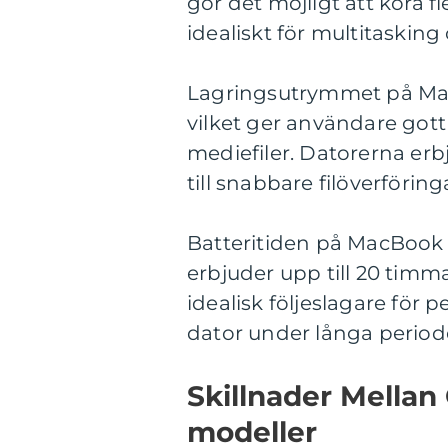
gör det möjligt att köra f
idealiskt för multitaskin
Lagringsutrymmet på MacBo
vilket ger användare gott
mediefiler. Datorerna erb
till snabbare filöverförin
Batteritiden på MacBook
erbjuder upp till 20 timm
idealisk följeslagare för
dator under långa perioder 
Skillnader Mellan
modeller