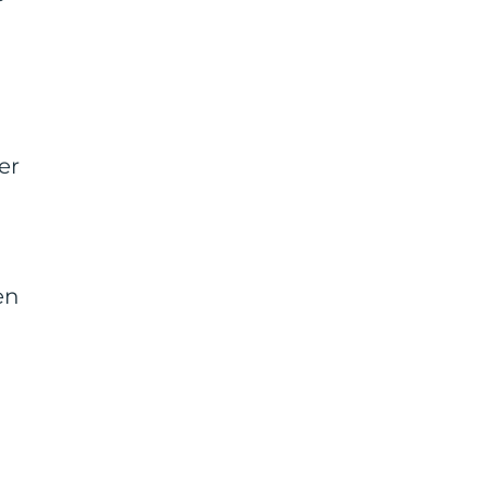
r
h
er
en