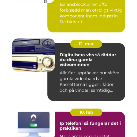
Balansblock är en ofta
förbisedd men otroligt viktig
komponent inom industrin.
De bidrar t...
12. mar
Digitalisera vhs så räddar
du dina gamla
videominnen
Allt fler upptäcker hur sköra
gamla videoband är.
Kassetterna ligger i lådor
och på vindar, samtidig...
10. feb
Ip telefoni så fungerar det i
praktiken
När gamla kopparnätet