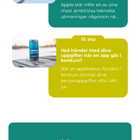
Apple står inför en av sina
mest ambitiösa tekniska
utmaningar någonsin nä...
10. sep
Vad händer med dina
uppgifter när en app går i
konkurs?
När en applikation försätts i
konkurs lämnas dina
personuppgifter ofta i ett
jur...