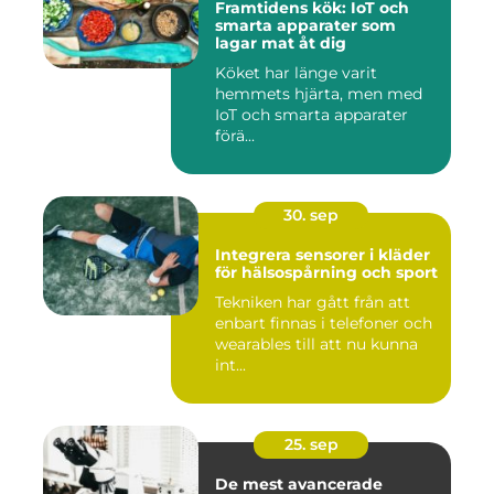
Framtidens kök: IoT och
smarta apparater som
lagar mat åt dig
Köket har länge varit
hemmets hjärta, men med
IoT och smarta apparater
förä...
30. sep
Integrera sensorer i kläder
för hälsospårning och sport
Tekniken har gått från att
enbart finnas i telefoner och
wearables till att nu kunna
int...
25. sep
De mest avancerade