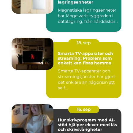
lagringsenheter
Magnetiska lagringsenheter
har länge varit ryggraden i
datalagring, från hårddiskar...
18. sep
Smarta TV-apparater och
streaming: Problem som
enkelt kan fixas hemma
Smarta TV-apparater och
streamingtjänster har gjort
det enklare än någonsin att
se f...
16. sep
Hur skrivprogram med AI-
stöd hjälper elever med läs-
och skrivsvårigheter