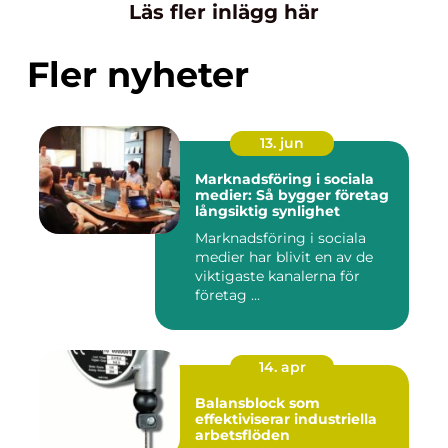
Läs fler inlägg här
Fler nyheter
13. jun
Marknadsföring i sociala
medier: Så bygger företag
långsiktig synlighet
Marknadsföring i sociala
medier har blivit en av de
viktigaste kanalerna för
företag ...
14. apr
Balansblock som
effektiviserar industriella
arbetsflöden