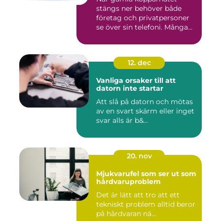
stängs ner behöver både
företag och privatpersoner
se över sin telefoni. Många...
12. dec
Vanliga orsaker till att
datorn inte startar
Att slå på datorn och mötas
av en svart skärm eller inget
svar alls är b&...
20. nov
Mjukvarufel som ser ut som
hårdvaruproblem
Det är lätt att tro att ett
tekniskt problem alltid beror
på hårdvaran nä...