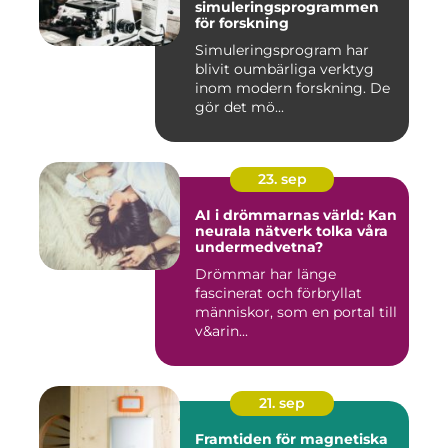
simuleringsprogrammen
för forskning
Simuleringsprogram har
blivit oumbärliga verktyg
inom modern forskning. De
gör det mö...
23. sep
AI i drömmarnas värld: Kan
neurala nätverk tolka våra
undermedvetna?
Drömmar har länge
fascinerat och förbryllat
människor, som en portal till
v&arin...
21. sep
Framtiden för magnetiska