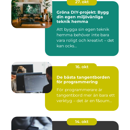
27. okt
Gröna DIY-projekt: Bygg
din egen miljövänliga
teknik hemma
Att bygga sin egen teknik
hemma behöver inte bara
vara roligt och kreativt – det
kan ocks...
16. okt
De bästa tangentborden
för programmering
För programmerare är
tangentbord mer än bara ett
verktyg – det är en f&oum...
14. okt