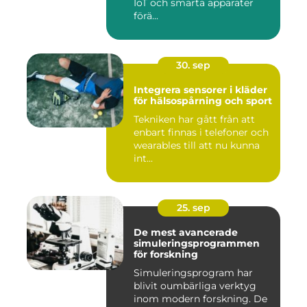
IoT och smarta apparater
förä...
30. sep
Integrera sensorer i kläder
för hälsospårning och sport
Tekniken har gått från att
enbart finnas i telefoner och
wearables till att nu kunna
int...
25. sep
De mest avancerade
simuleringsprogrammen
för forskning
Simuleringsprogram har
blivit oumbärliga verktyg
inom modern forskning. De