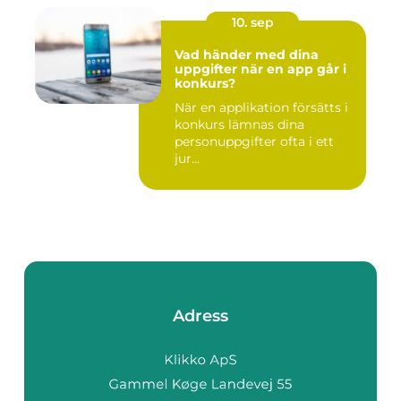
10. sep
Vad händer med dina
uppgifter när en app går i
konkurs?
När en applikation försätts i
konkurs lämnas dina
personuppgifter ofta i ett
jur...
Adress