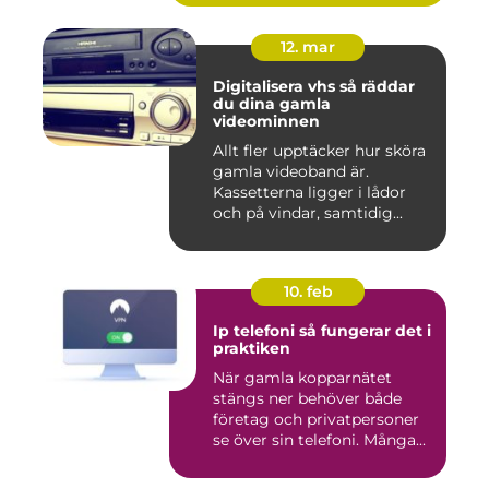
12. mar
Digitalisera vhs så räddar
du dina gamla
videominnen
Allt fler upptäcker hur sköra
gamla videoband är.
Kassetterna ligger i lådor
och på vindar, samtidig...
10. feb
Ip telefoni så fungerar det i
praktiken
När gamla kopparnätet
stängs ner behöver både
företag och privatpersoner
se över sin telefoni. Många...