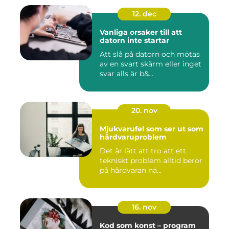
12. dec
Vanliga orsaker till att
datorn inte startar
Att slå på datorn och mötas
av en svart skärm eller inget
svar alls är b&...
20. nov
Mjukvarufel som ser ut som
hårdvaruproblem
Det är lätt att tro att ett
tekniskt problem alltid beror
på hårdvaran nä...
16. nov
Kod som konst – program