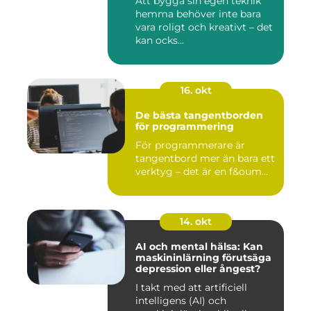
Att bygga sin egen teknik
hemma behöver inte bara
vara roligt och kreativt – det
kan ocks...
16. okt
De bästa tangentborden
för programmering
För programmerare är
tangentbord mer än bara ett
verktyg – det är en f&oum...
14. okt
AI och mental hälsa: Kan
maskininlärning förutsäga
depression eller ångest?
I takt med att artificiell
intelligens (AI) och