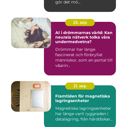
gör det mö...
23. sep
AI i drömmarnas värld: Kan
neurala nätverk tolka våra
undermedvetna?
Drömmar har länge
fascinerat och förbryllat
människor, som en portal till
v&arin...
21. sep
Framtiden för magnetiska
lagringsenheter
Magnetiska lagringsenheter
har länge varit ryggraden i
datalagring, från hårddiskar...