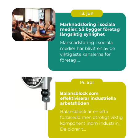
13. jun
Marknadsföring i sociala
medier: Så bygger företag
långsiktig synlighet
Marknadsföring i sociala
medier har blivit en av de
viktigaste kanalerna för
företag ...
14. apr
Balansblock som
effektiviserar industriella
arbetsflöden
Balansblock är en ofta
förbisedd men otroligt viktig
komponent inom industrin.
De bidrar t...