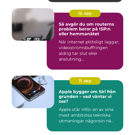
12. sep
Så avgör du om routerns
problem beror på ISP:n
eller hemmanätet
När internet plötsligt laggar,
videoströmsbuffringen
aldrig tar slut eller
anslutning...
11. sep
Apple bygger om Siri från
grunden – vad väntar vi
oss?
Apple står inför en av sina
mest ambitiösa tekniska
utmaningar någonsin nä...