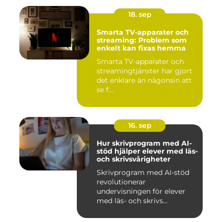
18. sep
Smarta TV-apparater och
streaming: Problem som
enkelt kan fixas hemma
Smarta TV-apparater och
streamingtjänster har gjort
det enklare än någonsin att
se f...
16. sep
Hur skrivprogram med AI-
stöd hjälper elever med läs-
och skrivsvårigheter
Skrivprogram med AI-stöd
revolutionerar
undervisningen för elever
med läs- och skrivs...