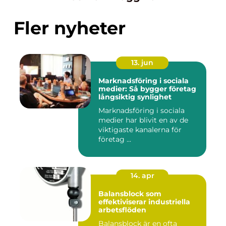
Fler nyheter
13. jun
Marknadsföring i sociala
medier: Så bygger företag
långsiktig synlighet
Marknadsföring i sociala
medier har blivit en av de
viktigaste kanalerna för
företag ...
14. apr
Balansblock som
effektiviserar industriella
arbetsflöden
Balansblock är en ofta