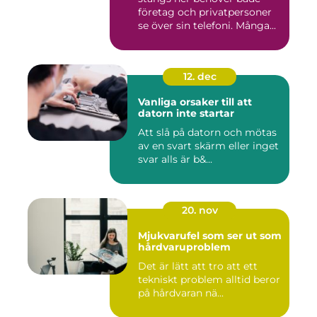
företag och privatpersoner
se över sin telefoni. Många...
12. dec
Vanliga orsaker till att
datorn inte startar
Att slå på datorn och mötas
av en svart skärm eller inget
svar alls är b&...
20. nov
Mjukvarufel som ser ut som
hårdvaruproblem
Det är lätt att tro att ett
tekniskt problem alltid beror
på hårdvaran nä...