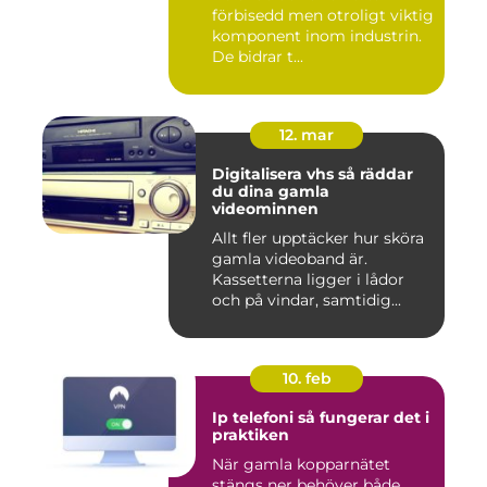
förbisedd men otroligt viktig
komponent inom industrin.
De bidrar t...
12. mar
Digitalisera vhs så räddar
du dina gamla
videominnen
Allt fler upptäcker hur sköra
gamla videoband är.
Kassetterna ligger i lådor
och på vindar, samtidig...
10. feb
Ip telefoni så fungerar det i
praktiken
När gamla kopparnätet
stängs ner behöver både