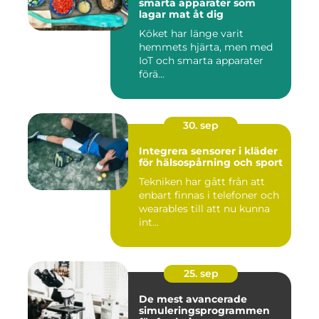
smarta apparater som
lagar mat åt dig
Köket har länge varit
hemmets hjärta, men med
IoT och smarta apparater
förä...
30. sep
Integrera sensorer i kläder
för hälsospårning och sport
Tekniken har gått från att
enbart finnas i telefoner och
wearables till att nu kunna
int...
25. sep
De mest avancerade
simuleringsprogrammen