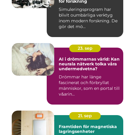
för forskning
Simuleringsprogram har
blivit oumbärliga verktyg
inom modern forskning. De
gör det mö...
23. sep
AI i drömmarnas värld: Kan
neurala nätverk tolka våra
undermedvetna?
Drömmar har länge
fascinerat och förbryllat
människor, som en portal till
v&arin...
21. sep
Framtiden för magnetiska
lagringsenheter