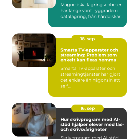
Magnetiska lagringsenheter
har länge varit ryggraden i
datalagring, från hårddiskar...
18. sep
Smarta TV-apparater och
streaming: Problem som
enkelt kan fixas hemma
Smarta TV-apparater och
streamingtjänster har gjort
det enklare än någonsin att
se f...
16. sep
Hur skrivprogram med AI-
stöd hjälper elever med läs-
och skrivsvårigheter
Skrivprogram med AI-stöd