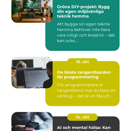
Gröna DIY-projekt: Bygg
din egen miljövänliga
teknik hemma
Att bygga sin egen teknik
hemma behöver inte bara
vara roligt och kreativt – det
kan ocks...
16. okt
De bästa tangentborden
för programmering
För programmerare är
tangentbord mer än bara ett
verktyg – det är en f&oum...
14. okt
AI och mental hälsa: Kan