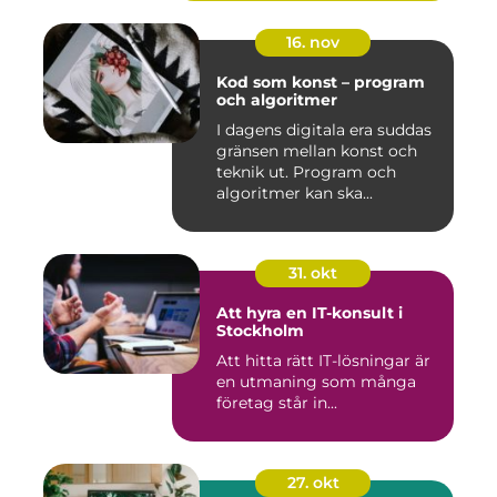
16. nov
Kod som konst – program
och algoritmer
I dagens digitala era suddas
gränsen mellan konst och
teknik ut. Program och
algoritmer kan ska...
31. okt
Att hyra en IT-konsult i
Stockholm
Att hitta rätt IT-lösningar är
en utmaning som många
företag står in...
27. okt