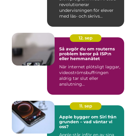
revolutionerar
undervisningen för elever
med läs- och skrivs...
12. sep
Så avgör du om routerns
problem beror på ISP:n
eller hemmanätet
När internet plötsligt laggar,
videoströmsbuffringen
aldrig tar slut eller
anslutning...
11. sep
Apple bygger om Siri från
grunden – vad väntar vi
oss?
Apple står inför en av sina