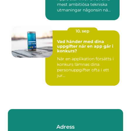
mest ambitiösa tekniska
utmaningar någonsin nä...
10. sep
Vad händer med dina
uppgifter när en app går i
konkurs?
När en applikation försätts i
konkurs lämnas dina
personuppgifter ofta i ett
jur...
Adress