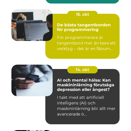
16. okt
De bästa tangentborden
för programmering
För programmerare är
tangentbord mer än bara ett
verktyg – det är en f&oum...
14. okt
AI och mental hälsa: Kan
maskininlärning förutsäga
depression eller ångest?
I takt med att artificiell
intelligens (AI) och
maskininlärning blir allt mer
avancerade ö...