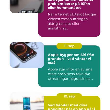
problem beror på ISP:n
eller hemmanätet
När internet plötsligt laggar,
videoströmsbuffringen
aldrig tar slut eller
anslutning...
11. sep
Apple bygger om Siri från
grunden – vad väntar vi
oss?
Apple står inför en av sina
mest ambitiösa tekniska
utmaningar någonsin nä...
10. sep
Vad händer med dina
uppgifter när en app går i