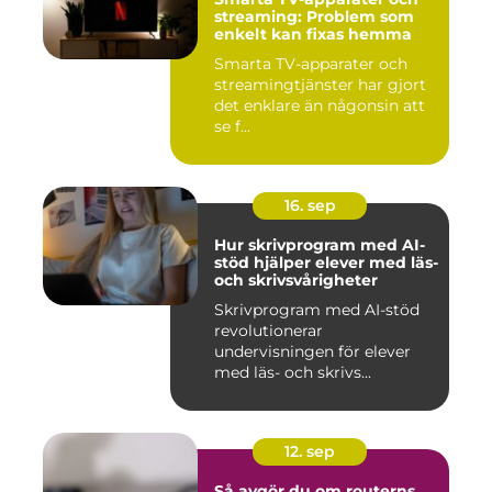
streaming: Problem som
enkelt kan fixas hemma
Smarta TV-apparater och
streamingtjänster har gjort
det enklare än någonsin att
se f...
16. sep
Hur skrivprogram med AI-
stöd hjälper elever med läs-
och skrivsvårigheter
Skrivprogram med AI-stöd
revolutionerar
undervisningen för elever
med läs- och skrivs...
12. sep
Så avgör du om routerns