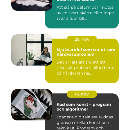
Att slå på datorn och mötas
av en svart skärm eller inget
svar alls är b&...
20. nov
Mjukvarufel som ser ut som
hårdvaruproblem
Det är lätt att tro att ett
tekniskt problem alltid beror
på hårdvaran nä...
16. nov
Kod som konst – program
och algoritmer
I dagens digitala era suddas
gränsen mellan konst och
teknik ut. Program och