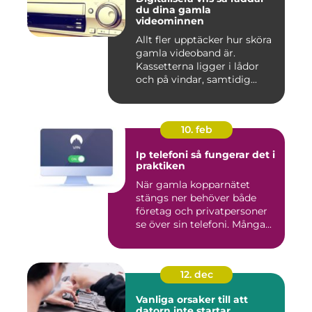
du dina gamla
videominnen
Allt fler upptäcker hur sköra
gamla videoband är.
Kassetterna ligger i lådor
och på vindar, samtidig...
10. feb
Ip telefoni så fungerar det i
praktiken
När gamla kopparnätet
stängs ner behöver både
företag och privatpersoner
se över sin telefoni. Många...
12. dec
Vanliga orsaker till att
datorn inte startar