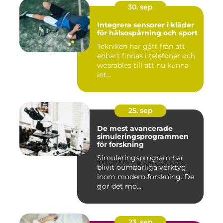
30. sep
Integrera sensorer i kläder
för hälsospårning och sport
Tekniken har gått från att
enbart finnas i telefoner och
wearables till att nu kunna
int...
25. sep
De mest avancerade
simuleringsprogrammen
för forskning
Simuleringsprogram har
blivit oumbärliga verktyg
inom modern forskning. De
gör det mö...
23. sep