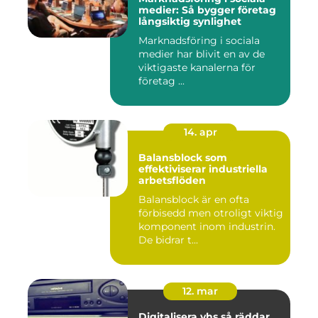
medier: Så bygger företag
långsiktig synlighet
Marknadsföring i sociala
medier har blivit en av de
viktigaste kanalerna för
företag ...
14. apr
Balansblock som
effektiviserar industriella
arbetsflöden
Balansblock är en ofta
förbisedd men otroligt viktig
komponent inom industrin.
De bidrar t...
12. mar
Digitalisera vhs så räddar