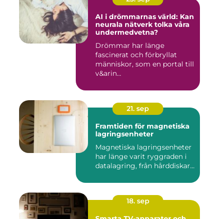
AI i drömmarnas värld: Kan
neurala nätverk tolka våra
undermedvetna?
Drömmar har länge
fascinerat och förbryllat
människor, som en portal till
v&arin...
21. sep
Framtiden för magnetiska
lagringsenheter
Magnetiska lagringsenheter
har länge varit ryggraden i
datalagring, från hårddiskar...
18. sep
Smarta TV-apparater och