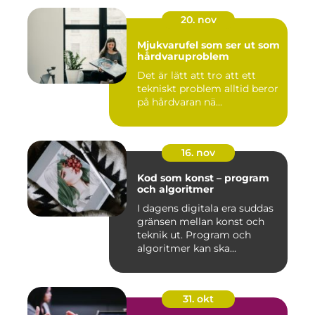
20. nov
Mjukvarufel som ser ut som
hårdvaruproblem
Det är lätt att tro att ett
tekniskt problem alltid beror
på hårdvaran nä...
16. nov
Kod som konst – program
och algoritmer
I dagens digitala era suddas
gränsen mellan konst och
teknik ut. Program och
algoritmer kan ska...
31. okt