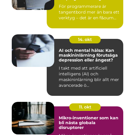
För programmerare är
tangentbord mer än bara ett
verktyg – det är en f&oum...
14. okt
AI och mental hälsa: Kan
maskininlärning förutsäga
depression eller ångest?
I takt med att artificiell
intelligens (AI) och
maskininlärning blir allt mer
avancerade ö...
11. okt
Mikro-inventioner som kan
bli nästa globala
disruptorer