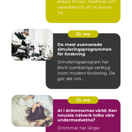
enbart finnas i telefoner och
wearables till att nu kunna
int...
25. sep
De mest avancerade
simuleringsprogrammen
för forskning
Simuleringsprogram har
blivit oumbärliga verktyg
inom modern forskning. De
gör det mö...
23. sep
AI i drömmarnas värld: Kan
neurala nätverk tolka våra
undermedvetna?
Drömmar har länge