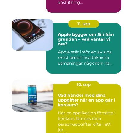
anslutning...
11. sep
Apple bygger om Siri från
grunden – vad väntar vi
oss?
Apple står inför en av sina
mest ambitiösa tekniska
utmaningar någonsin nä...
10. sep
Vad händer med dina
uppgifter när en app går i
konkurs?
När en applikation försätts i
konkurs lämnas dina
personuppgifter ofta i ett
jur...