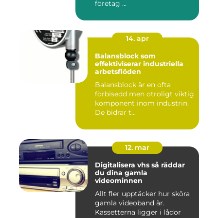
företag ...
14. apr
Balansblock som
effektiviserar industriella
arbetsflöden
Balansblock är en ofta
förbisedd men otroligt viktig
komponent inom industrin.
De bidrar t...
12. mar
Digitalisera vhs så räddar
du dina gamla
videominnen
Allt fler upptäcker hur sköra
gamla videoband är.
Kassetterna ligger i lådor