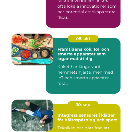
Mikro-inventioner är små,
ofta lokala innovationer som
har potential att skapa stora
f&ou...
08. okt
Framtidens kök: IoT och
smarta apparater som
lagar mat åt dig
Köket har länge varit
hemmets hjärta, men med
IoT och smarta apparater
förä...
30. sep
Integrera sensorer i kläder
för hälsospårning och sport
Tekniken har gått från att