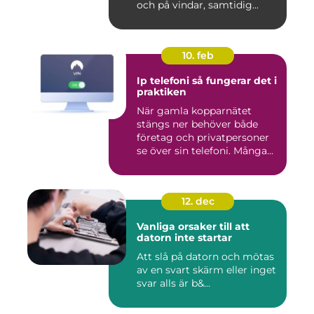
och på vindar, samtidig...
10. feb
Ip telefoni så fungerar det i
praktiken
När gamla kopparnätet
stängs ner behöver både
företag och privatpersoner
se över sin telefoni. Många...
12. dec
Vanliga orsaker till att
datorn inte startar
Att slå på datorn och mötas
av en svart skärm eller inget
svar alls är b&...