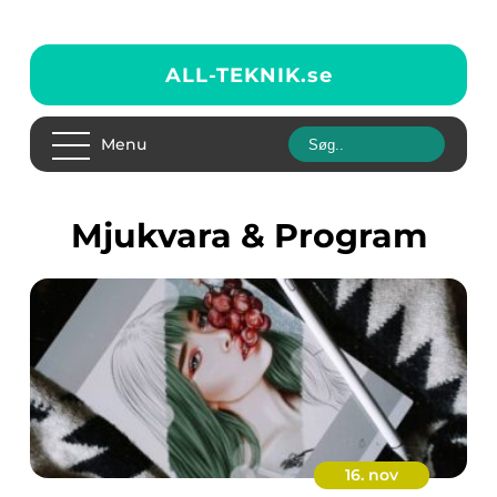
ALL-TEKNIK.
se
Menu
Mjukvara & Program
16. nov