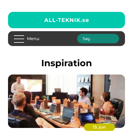
ALL-TEKNIK.
se
Menu
inspiration
13. jun