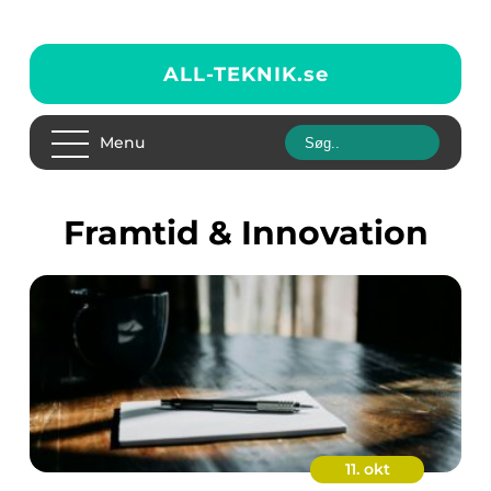
ALL-TEKNIK.
se
Menu
Framtid & Innovation
11. okt