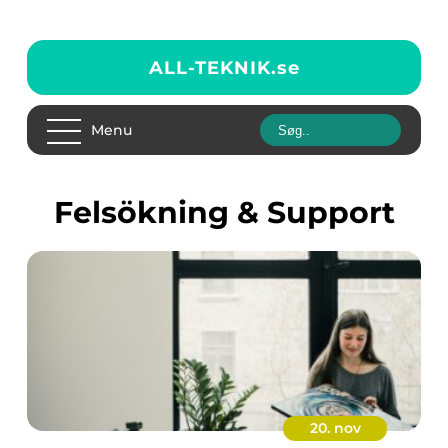
ALL-TEKNIK.
se
Menu
Felsökning & Support
20. nov